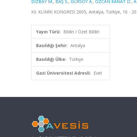
DİZBAY M.
,
BAŞ S.
,
GÜRSOY A.
,
ÖZCAN KANAT D.
,
A
XII. KLİMİK KONGRESİ 2005, Antalya, Türkiye, 16 - 20 
Yayın Türü:
Bildiri / Özet Bildiri
Basıldığı Şehir:
Antalya
Basıldığı Ülke:
Türkiye
Gazi Üniversitesi Adresli:
Evet