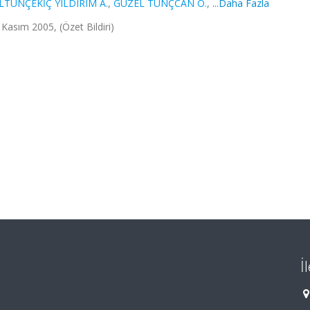
LTUNÇEKİÇ YILDIRIM A.
,
GÜZEL TUNÇCAN Ö.
,
...Daha Fazla
Kasım 2005, (Özet Bildiri)
İ