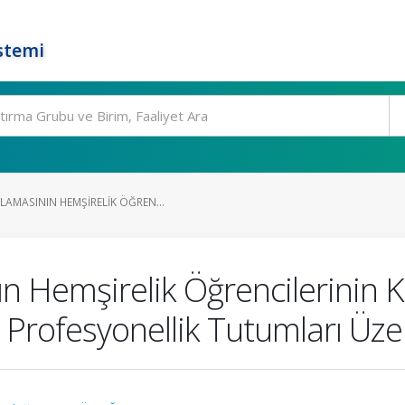
stemi
AMASININ HEMŞIRELIK ÖĞREN...
n Hemşirelik Öğrencilerinin Ki
 Profesyonellik Tutumları Üzer