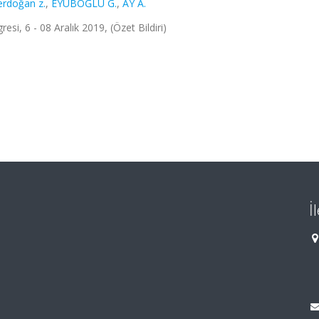
erdoğan z.
,
EYÜBOĞLU G.
,
AY A.
si, 6 - 08 Aralık 2019, (Özet Bildiri)
İ