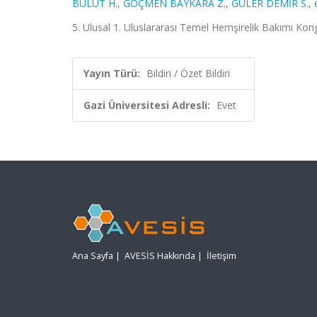
BULUT H.
,
GÖÇMEN BAYKARA Z.
,
GÜLER DEMİR S.
,
5. Ulusal 1. Uluslararası Temel Hemşirelik Bakımı Kongre
Yayın Türü:
Bildiri / Özet Bildiri
Gazi Üniversitesi Adresli:
Evet
Ana Sayfa
|
AVESİS Hakkında
|
İletişim