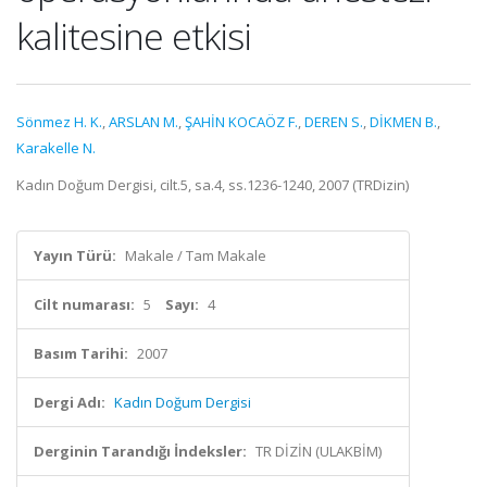
kalitesine etkisi
Sönmez H. K.
,
ARSLAN M.
,
ŞAHİN KOCAÖZ F.
,
DEREN S.
,
DİKMEN B.
,
Karakelle N.
Kadın Doğum Dergisi, cilt.5, sa.4, ss.1236-1240, 2007 (TRDizin)
Yayın Türü:
Makale / Tam Makale
Cilt numarası:
5
Sayı:
4
Basım Tarihi:
2007
Dergi Adı:
Kadın Doğum Dergisi
Derginin Tarandığı İndeksler:
TR DİZİN (ULAKBİM)