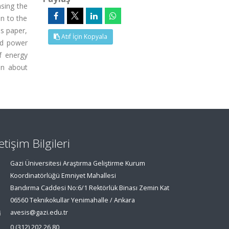
sing the
on to the
is paper,
Atıf İçin Kopyala
nd power
f energy
en about
letişim Bilgileri
Gazi Üniversitesi Araştırma Geliştirme Kurum
Koordinatörlüğü Emniyet Mahallesi
Bandırma Caddesi No:6/1 Rektörlük Binası Zemin Kat
06560 Teknikokullar Yenimahalle / Ankara
avesis@gazi.edu.tr
0 (312) 202 26 80