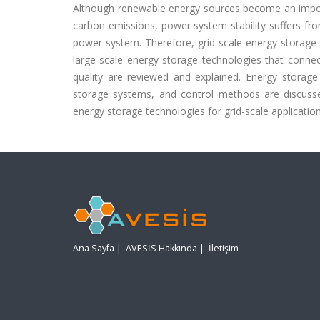
Although renewable energy sources become an importa
carbon emissions, power system stability suffers fr
power system. Therefore, grid-scale energy storage 
large scale energy storage technologies that conn
quality are reviewed and explained. Energy storage
storage systems, and control methods are discuss
energy storage technologies for grid-scale application
Ana Sayfa
|
AVESİS Hakkında
|
İletişim