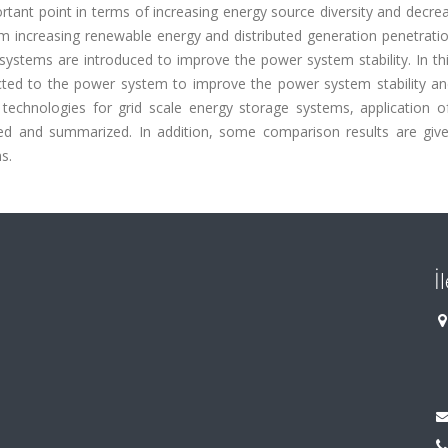
nt point in terms of increasing energy source diversity and decrea
om increasing renewable energy and distributed generation penetrati
systems are introduced to improve the power system stability. In th
ected to the power system to improve the power system stability a
 technologies for grid scale energy storage systems, application o
ed and summarized. In addition, some comparison results are giv
s.
İ