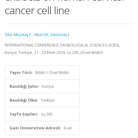
cancer cell line
Öke Altuntaş F.
,
Altun M.
,
Demirtaş İ.
INTERNATIONAL CONFERENCE ON BIOLOGICAL SCIENCES (ICBS),
Konya, Türkiye, 21 - 23 Ekim 2016, ss.265, (Özet Bildiri)
Yayın Türü:
Bildiri / Özet Bildiri
Basıldığı Şehir:
Konya
Basıldığı Ülke:
Türkiye
Sayfa Sayıları:
ss.265
Gazi Üniversitesi Adresli:
Evet