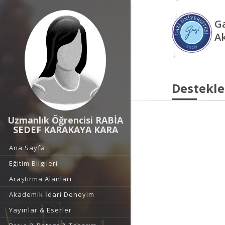
Ga
A
Destekle
Uzmanlık Öğrencisi RABİA
SEDEF KARAKAYA KARA
Ana Sayfa
Eğitim Bilgileri
Araştırma Alanları
Akademik İdari Deneyim
Yayınlar & Eserler