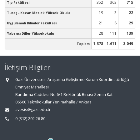
352
363
715
Tıp Fakültesi
19
3
22
Tusaş - Kazan Meslek Yüksek Okulu
21
8
29
Uygulamalı Bilimler Fakültesi
28
111
139
Yabancı Diller Yüksekokulu
1.378
1.671
3.049
Toplam
İletişim Bilgileri
Gazi Üniversitesi Araştırma Geliştirme Kurum Koordinatörlüğü
Emniyet Mahallesi
Bandırma Caddesi No:6/1 Rektörlük Binası Zemin Kat
06560 Teknikokullar Yenimahalle / Ankara
avesis@gazi.edu.tr
0 (312) 202 26 80