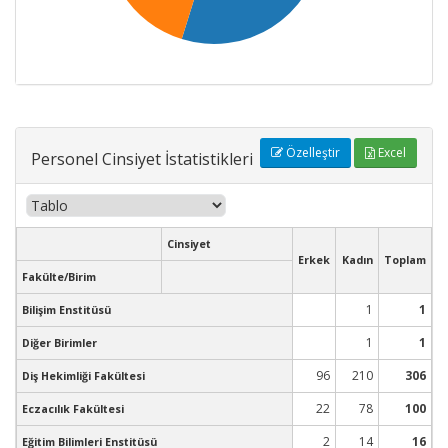
Özelleştir
Excel
Personel Cinsiyet İstatistikleri
Cinsiyet
Erkek
Kadın
Toplam
Fakülte/Birim
1
1
Bilişim Enstitüsü
1
1
Diğer Birimler
96
210
306
Diş Hekimliği Fakültesi
22
78
100
Eczacılık Fakültesi
2
14
16
Eğitim Bilimleri Enstitüsü