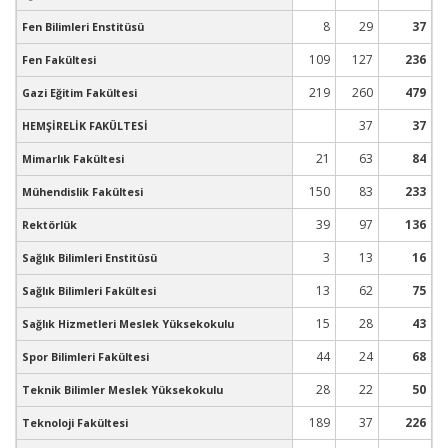
8
29
37
Fen Bilimleri Enstitüsü
109
127
236
Fen Fakültesi
219
260
479
Gazi Eğitim Fakültesi
37
37
HEMŞİRELİK FAKÜLTESİ
21
63
84
Mimarlık Fakültesi
150
83
233
Mühendislik Fakültesi
39
97
136
Rektörlük
3
13
16
Sağlık Bilimleri Enstitüsü
13
62
75
Sağlık Bilimleri Fakültesi
15
28
43
Sağlık Hizmetleri Meslek Yüksekokulu
44
24
68
Spor Bilimleri Fakültesi
28
22
50
Teknik Bilimler Meslek Yüksekokulu
189
37
226
Teknoloji Fakültesi