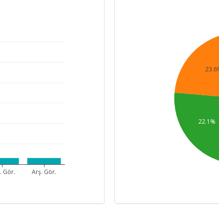
23.6
22.1%
. Gör.
Arş. Gör.