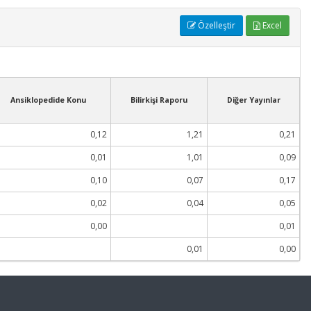
Özelleştir
Excel
Ansiklopedide Konu
Bilirkişi Raporu
Diğer Yayınlar
0,12
1,21
0,21
0,01
1,01
0,09
0,10
0,07
0,17
0,02
0,04
0,05
0,00
0,01
0,01
0,00