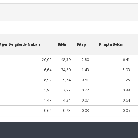
Diğer Dergilerde Makale
Bildiri
Kitap
Kitapta Bölüm
26,69
48,39
2,80
6,41
16,64
34,80
1,43
5,93
8,92
19,64
0,81
3,25
1,90
3,97
0,72
0,88
1,47
4,34
0,07
0,64
0,64
0,73
0,03
0,05