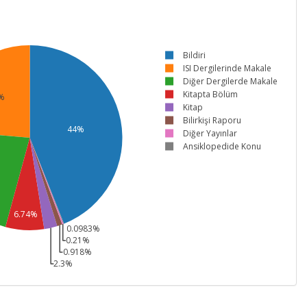
Bildiri
ISI Dergilerinde Makale
Diğer Dergilerde Makale
Kitapta Bölüm
%
Kitap
Bilirkişi Raporu
44%
Diğer Yayınlar
Ansiklopedide Konu
6.74%
0.0983%
0.21%
0.918%
2.3%