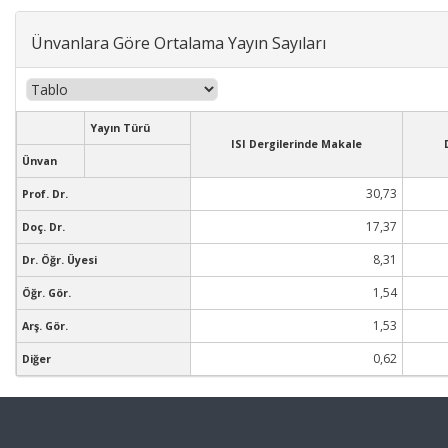
Ünvanlara Göre Ortalama Yayın Sayıları
Yayın Türü
ISI Dergilerinde Makale
Ünvan
30,73
Prof. Dr.
17,37
Doç. Dr.
8,31
Dr. Öğr. Üyesi
1,54
Öğr. Gör.
1,53
Arş. Gör.
0,62
Diğer