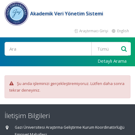
Akademik Veri Yönetim Sistemi
Araştırmacı Girişi
English
Ara
Detaylı Arama
Şu anda işleminizi gerçekleştiremiyoruz. Lütfen daha sonra
tekrar deneyiniz.
İletişim Bilgileri
Gazi Üniversitesi Araştırma Geliştirme Kurum Koordinatörlüğü
Emniyet Mahallesi