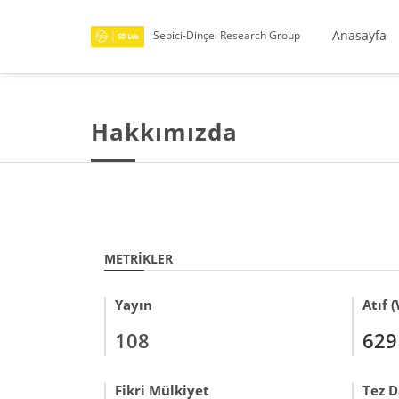
Anasayfa
Sepici-Dinçel Research Group
Hakkımızda
METRIKLER
Yayın
Atıf 
108
629
Fikri Mülkiyet
Tez D