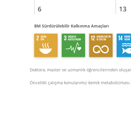
6
13
BM Sürdürülebilir Kalkınma Amaçları
Doktora, master ve uzmanlık öğrencileirnden oluş
Öncelikli çalışma konularımız kemik metabolizması, 