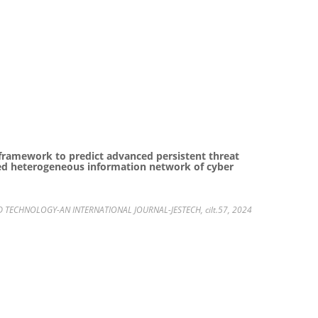
framework to predict advanced persistent threat
ed heterogeneous information network of cyber
 TECHNOLOGY-AN INTERNATIONAL JOURNAL-JESTECH, cilt.57, 2024