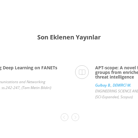
Son Eklenen Yayınlar
ng Deep Learning on FANETs
APT-scope: A novel 
groups from enrich
threat intelligence
munications and Networking
Gulbay B.
,
DEMİRCİ M.
 ss.242-247, (Tam Metin Bildiri)
ENGINEERING SCIENCE AND
(SCI-Expanded, Scopus)