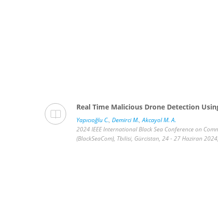
ve and
Real Time Malicious Drone Detection Usi
Yapıcıoğlu C.
,
Demirci M.
,
Akcayol M. A.
2024 IEEE International Black Sea Conference on Com
, Scopus)
(BlackSeaCom), Tbilisi, Gürcistan, 24 - 27 Haziran 2024,