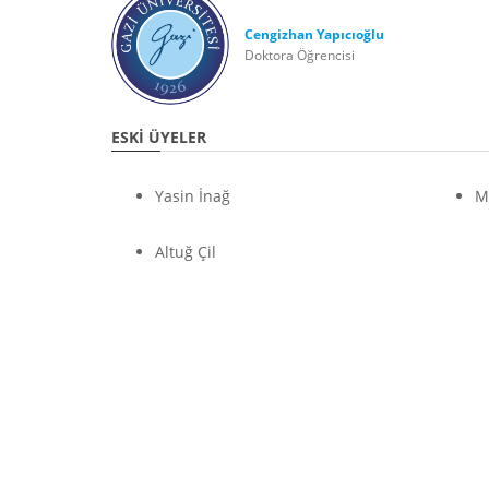
Cengizhan Yapıcıoğlu
Doktora Öğrencisi
ESKİ ÜYELER
Yasin İnağ
M
Altuğ Çil