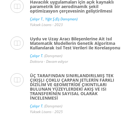
Havacılık uygulamaları için açık kaynaklı
parametrik bir aerodinamik şekil
optimizasyon çerçevesinin geliştirilmesi
Çalışır T.
,
Yiğit Ş.(Eş Danışman)
Yüksek Lisans - 2023
Uydu ve Uzay Aracı Bileşenlerine Ait Isıl
Matematik Modellerin Genetik Algoritma
Kullanılarak Isıl Test Verileri ile Korelasyonu
Çalışır T.
(Danışman)
Doktora - Devam ediyor
ÜÇ TARAFINDAN SINIRLANDIRILMIŞ TEK
ÇIKIŞLI ÇOKLU ÇARPAN JETLERİN FARKLI
DİZİLİM VE GEOMETRİDE ÇIKINTILARI
BULUNAN YÜZEYLERDEKİ AKIŞ VE ISI
TRANSFERİNİN SAYISAL OLARAK
İNCELENMESİ
Çalışır T.
(Danışman)
Yüksek Lisans - 2025