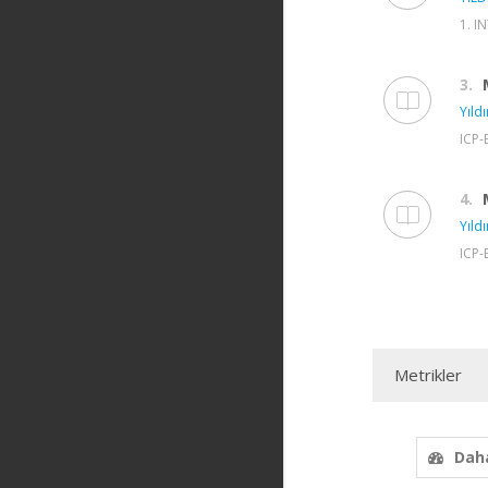
1. I
3.
Yıldı
ICP-
4.
Yıldı
ICP-
Metrikler
Daha