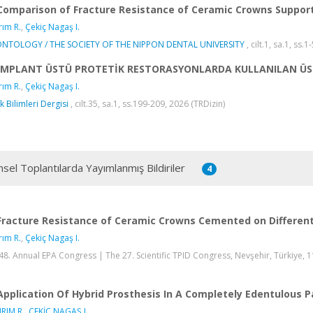
Comparison of Fracture Resistance of Ceramic Crowns Suppor
rım R.
,
Çekiç Nagaş I.
NTOLOGY / THE SOCIETY OF THE NIPPON DENTAL UNIVERSITY
, cilt.1, sa.1, ss
İMPLANT ÜSTÜ PROTETİK RESTORASYONLARDA KULLANILAN ÜST 
rım R.
,
Çekiç Nagaş I.
k Bilimleri Dergisi
, cilt.35, sa.1, ss.199-209, 2026 (TRDizin)
msel Toplantılarda Yayımlanmış Bildiriler
4
Fracture Resistance of Ceramic Crowns Cemented on Differen
rım R.
,
Çekiç Nagaş I.
48. Annual EPA Congress | The 27. Scientific TPID Congress, Nevşehir, Türkiye, 11 -
Application Of Hybrid Prosthesis In A Completely Edentulous P
IRIM R.
,
ÇEKİÇ NAGAŞ I.