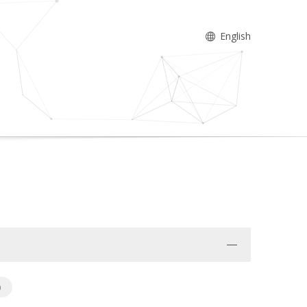
English
)