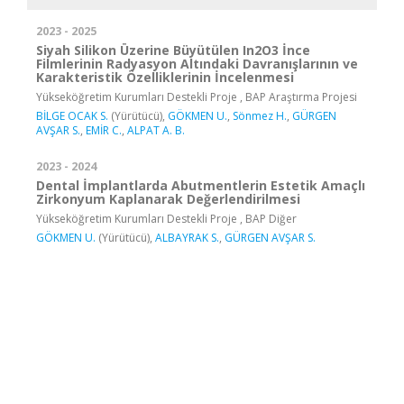
2023 - 2025
Siyah Silikon Üzerine Büyütülen In2O3 İnce
Filmlerinin Radyasyon Altındaki Davranışlarının ve
Karakteristik Özelliklerinin İncelenmesi
Yükseköğretim Kurumları Destekli Proje , BAP Araştırma Projesi
BİLGE OCAK S.
(Yürütücü),
GÖKMEN U.
,
Sönmez H.
,
GÜRGEN
AVŞAR S.
,
EMİR C.
,
ALPAT A. B.
2023 - 2024
Dental İmplantlarda Abutmentlerin Estetik Amaçlı
Zirkonyum Kaplanarak Değerlendirilmesi
Yükseköğretim Kurumları Destekli Proje , BAP Diğer
GÖKMEN U.
(Yürütücü),
ALBAYRAK S.
,
GÜRGEN AVŞAR S.