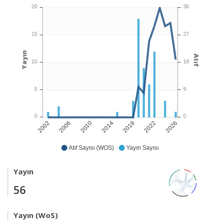
20
36
15
27
Yayın
Atıf
10
18
5
9
0
0
2006
2010
2014
2018
2022
2026
2002
Atıf Sayısı (WOS)
Yayın Sayısı
Yayın
56
Yayın (WoS)