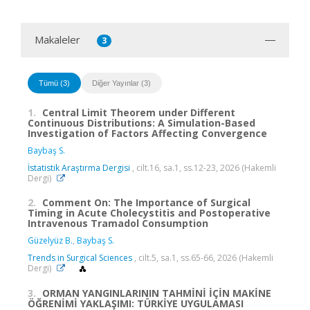
Makaleler
3
Tümü (3)
Diğer Yayınlar (3)
1.
Central Limit Theorem under Different
Continuous Distributions: A Simulation-Based
Investigation of Factors Affecting Convergence
Baybaş S.
İstatistik Araştırma Dergisi
, cilt.16, sa.1, ss.12-23, 2026 (Hakemli
Dergi)
2.
Comment On: The Importance of Surgical
Timing in Acute Cholecystitis and Postoperative
Intravenous Tramadol Consumption
Güzelyüz B.
,
Baybaş S.
Trends in Surgical Sciences
, cilt.5, sa.1, ss.65-66, 2026 (Hakemli
Dergi)
3.
ORMAN YANGINLARININ TAHMİNİ İÇİN MAKİNE
ÖĞRENİMİ YAKLAŞIMI: TÜRKİYE UYGULAMASI