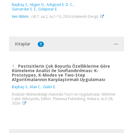
Baybaş S.
,
Akgün Ö.
,
Adıgüzel E. D. C.
,
Gürvardar E. E.
,
Gökpınar E.
Veri Bilimi
, cilt.7, sa.2, ss.1-10, 2024 (Hakemli Dergi)
Kitaplar
1
1.
Pestisitlerin Çok Boyutlu Özelliklerine Göre
Kümeleme Analizi ile Sınıflandırılması: K-
Prototypes, K-Modes ve Two-Step
Algoritmalarının Karşılaştırmalı Uygulaması
Baybaş S.
,
Alan C.
,
Güler E.
Endüstri Mühendisliği Alanında Teori ve Uygulamalar, Mehmet
Cabir Akkoyunlu, Editör, Platanus Publishing, Ankara, ss.5-28,
2026