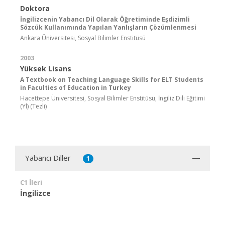
Doktora
İngilizcenin Yabancı Dil Olarak Öğretiminde Eşdizimli
Sözcük Kullanımında Yapılan Yanlışların Çözümlenmesi
Ankara Üniversitesi, Sosyal Bilimler Enstitüsü
2003
Yüksek Lisans
A Textbook on Teaching Language Skills for ELT Students
in Faculties of Education in Turkey
Hacettepe Üniversitesi, Sosyal Bilimler Enstitüsü, İngiliz Dili Eğitimi
(Yl) (Tezli)
Yabancı Diller
1
C1 İleri
İngilizce