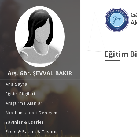
Ga
A
Eğitim Bi
Arş. Gör. ŞEVVAL BAKIR
Ana Sayfa
Eğitim Bilgileri
Araştırma Alanları
Akademik İdari Deneyim
Yayınlar & Eserler
Proje & Patent & Tasarım