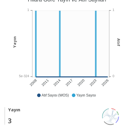
1
1
Yayın
Atıf
5e-324
0
2011
2014
2017
2020
2023
2026
2008
Atıf Sayısı (WOS)
Yayın Sayısı
Yayın
3