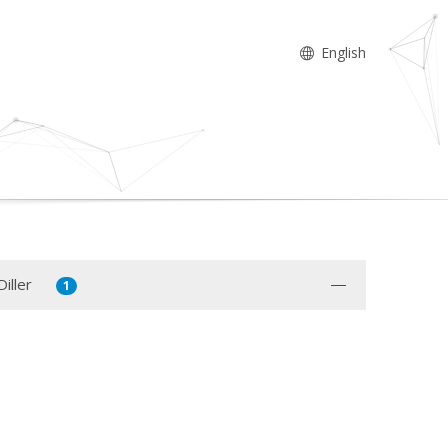
English
iller
1