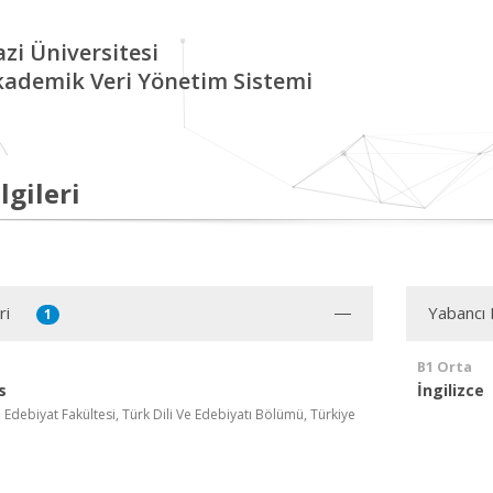
zi Üniversitesi
kademik Veri Yönetim Sistemi
lgileri
ri
Yabancı D
1
B1 Orta
s
İngilizce
, Edebiyat Fakültesi, Türk Dili Ve Edebiyatı Bölümü, Türkiye