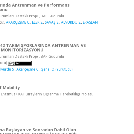
arında Antrenman ve Performans
yonu
rumları Destekli Proje , BAP Güdümlü
cü),
AKARÇEŞME C.
,
ELER S.
,
SAVAŞ S.
,
ALVURDU S.
,
ERASLAN
7042 TAKIM SPORLARINDA ANTRENMAN VE
 MONİTÖRİZASYONU
rumları Destekli Proje , BAP Güdümlü
oru)
lvurdu S.
,
Akarçeşme C.
,
Şenel Ö.(Yürütücü)
f Mobility
, Erasmus+ KA1 Bireylerin Öğrenme Hareketliliği Projesi,
na Başlayan ve Sonradan Dahil Olan