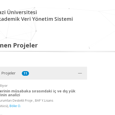
zi Üniversitesi
kademik Veri Yönetim Sistemi
nen Projeler
 Projeler
11
diyor
lerinin müsabaka sırasındaki iç ve dış yük
nin analizi
rumları Destekli Proje , BAP Y.Lisans
ütücü),
Böke O.