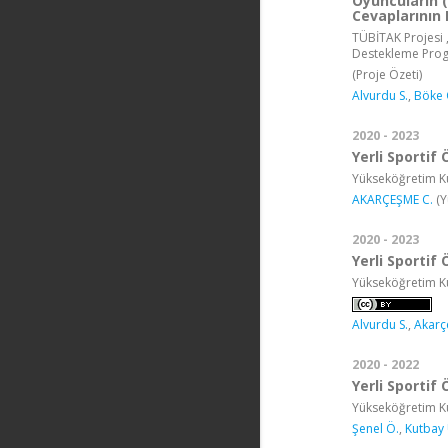
Oyuncuların (
Cevaplarının 
TÜBİTAK Projesi ,
Destekleme Pro
(Proje Özeti)
Alvurdu S.
,
Böke 
2020 - 2023
Yerli Sportif
Yükseköğretim Ku
AKARÇEŞME C.
(Y
2020 - 2023
Yerli Sportif
Yükseköğretim Ku
Alvurdu S.
,
Akarç
2020 - 2022
Yerli Sportif
Yükseköğretim Ku
Şenel Ö.
,
Kutbay 