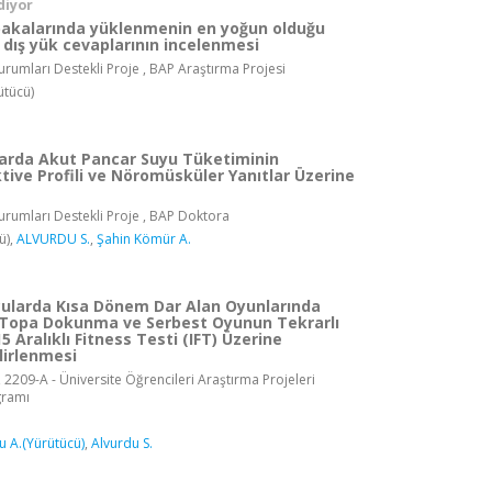
diyor
akalarında yüklenmenin en yoğun olduğu
dış yük cevaplarının incelenmesi
rumları Destekli Proje , BAP Araştırma Projesi
ütücü)
arda Akut Pancar Suyu Tüketiminin
ive Profili ve Nöromüsküler Yanıtlar Üzerine
rumları Destekli Proje , BAP Doktora
ü),
ALVURDU S.
,
Şahin Kömür A.
cularda Kısa Dönem Dar Alan Oyunlarında
da Topa Dokunma ve Serbest Oyunun Tekrarlı
5 Aralıklı Fitness Testi (IFT) Üzerine
elirlenmesi
 2209-A - Üniversite Öğrencileri Araştırma Projeleri
gramı
 A.(Yürütücü)
,
Alvurdu S.