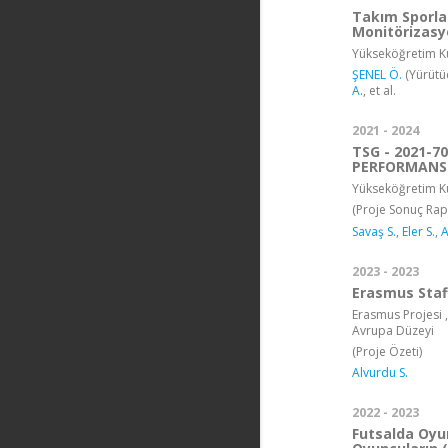
Takım Sporl
Monitörizas
Yükseköğretim Ku
ŞENEL Ö.
(Yürütü
A.
, et al.
2021 - 2024
TSG - 2021-
PERFORMANS
Yükseköğretim Ku
(Proje Sonuç Rap
Savaş S.
,
Eler S.
,
A
2023 - 2023
Erasmus Staf
Erasmus Projesi 
Avrupa Düzeyi
(Proje Özeti)
Alvurdu S.
2022 - 2023
Futsalda Oyu