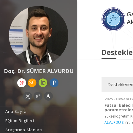
Ga
A
Destekle
Doç. Dr. SÜMER ALVURDU
Desteklenen
2025 - Devam E
Futsal kaleci
parametreleri
Ana Sayfa
Yükseköğretim Ku
Eğitim Bilgileri
ALVURDU S.
(Yür
Araştırma Alanları