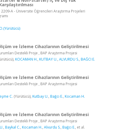
Starter & Non-Starter) İç ve Dış Yük
Karşılaştırılması
 2209-A - Üniversite Öğrencileri Araştırma Projeleri
gramı
O.(Yürütücü)
 Ölçüm ve İzleme Cihazlarının Geliştirilmesi
rumları Destekli Proje , BAP Araştırma Projesi
ürütücü),
KOCAMAN H.
,
KUTBAY U.
,
ALVURDU S.
,
BAĞCI E.
 Ölçüm ve İzleme Cihazlarının Geliştirilmesi
rumları Destekli Proje , BAP Araştırma Projesi
eşme C.
(Yürütücü),
Kutbay U.
,
Bağcı E.
,
Kocaman H.
 Ölçüm ve İzleme Cihazlarının Geliştirilmesi
rumları Destekli Proje , BAP Araştırma Projesi
U.
,
Baykal C.
,
Kocaman H.
,
Alvurdu S.
,
Bağcı E.
, et al.