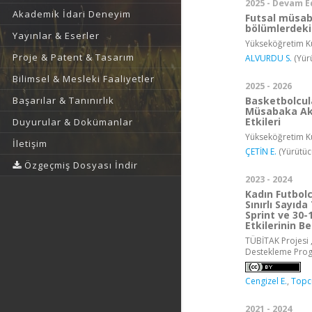
2025 - Devam E
Akademik İdari Deneyim
Futsal müsab
bölümlerdeki 
Yayınlar & Eserler
Yükseköğretim Ku
Proje & Patent & Tasarım
ALVURDU S.
(Yür
Bilimsel & Mesleki Faaliyetler
2025 - 2026
Basketbolcul
Başarılar & Tanınırlık
Müsabaka Akt
Etkileri
Duyurular & Dokümanlar
Yükseköğretim Ku
İletişim
ÇETİN E.
(Yürütüc
Özgeçmiş Dosyası İndir
2023 - 2024
Kadın Futbol
Sınırlı Sayı
Sprint ve 30-1
Etkilerinin B
TÜBİTAK Projesi ,
Destekleme Pro
Cengizel E.
,
Topcu
2021 - 2024