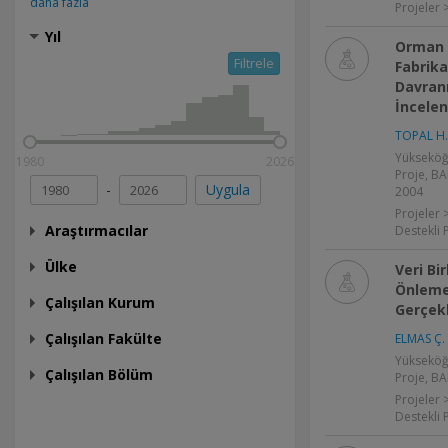
daha fazla
Projeler 
Yıl
Orman Ü
Filtrele
Fabrika
Davran
İncelen
TOPAL H.
Yükseköğ
1980
2026
Proje, BA
-
Uygula
2004
Projeler 
Araştırmacılar
Destekli 
Ülke
Veri Bi
Önleme
Çalışılan Kurum
Gerçekl
Çalışılan Fakülte
ELMAS Ç.
Yükseköğ
Çalışılan Bölüm
Proje, BA
Projeler 
Destekli 