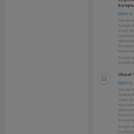
Europe
ERSOY D. 
Yeni Bir
Türkiye’d
Türler İç
Hazırlan
İzlenmesi
EuropeAi
Konuşmacı
Kongre v
Davetli 
Ulusal 
ERSOY D. 
Yeni Bir
Türkiye’d
Türler İç
Hazırlan
İzlenmesi
EuropeAi
Konuşmac
Kongre v
Davetli 