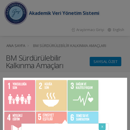
Akademik Veri Yönetim Sistemi
Araştırmacı Girişi
English
ANA SAYFA
BM SÜRDÜRÜLEBILIR KALKINMA AMAÇLARI
BM Sürdürülebilir
SAYISAL ÖZET
Kalkınma Amaçları
x