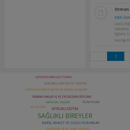
Orman E
ESER ÜNA
ÜLKÜ ESE
Fakültesi
Eğitimi, 
Verdiği D
<
1