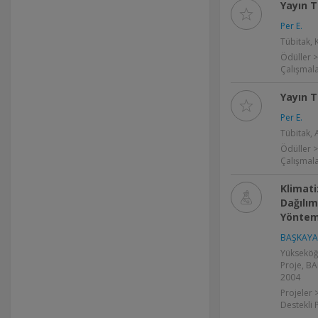
Yayın T
Per E.
Tübitak,
Ödüller >
Çalışmal
Yayın T
Per E.
Tübitak, 
Ödüller >
Çalışmal
Klimati
Dağılı
Yöntem
BAŞKAYA 
Yükseköğ
Proje, BA
2004
Projeler 
Destekli 