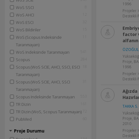
WoS SCIE
1996
8
WoS SSCI
Projeler 
12
WoS AHCI
Destekli 
32
WoS ESCI
Embriy
15
WoS Bildiriler
factor
11
WoS (Scopus Indeksinde
alfanın
Taranmayan)
ÖZOĞUL 
541
WoS Indeksinde Taranmayan
Yükseköğ
284
Scopus
Proje, BA
18
Scopus (WoS SCIE, AHCI, SSCI, ESCI
1998
Projeler 
Taranmayan)
Destekli 
31
Scopus (WoS SCIE, AHCI, SSCI
Taranmayan)
Ağızda 
553
Scopus Indeksinde Taranmayan
Hazırl
161
TR Dizin
TAKKA S.
72
TR Dizin (WoS, Scopus Taranmayan)
Yükseköğ
Proje, BA
60
PubMed
2010
Proje Durumu
Projeler 
Destekli 
134