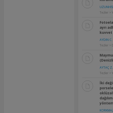
UZUNHİSA
Tezler > 
Fotoela
ayrı a
kuvvet 
AYDIN C.
Tezler > 
Maymun
(Denizl
AYTAÇ Z.
Tezler > 
İki değ
porsele
oklüzal
dağılım
yöntemi
KORKMAZ