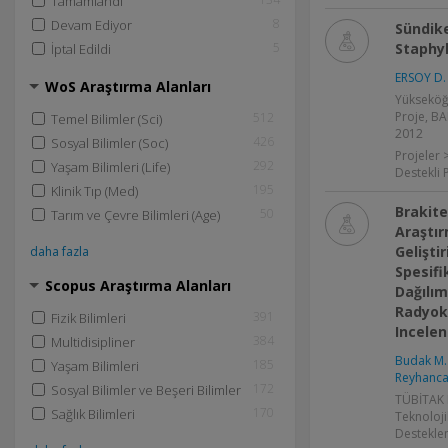
Tamamlandı
8
Devam Ediyor
Sündike
5
Staphyl
İptal Edildi
ERSOY D. 
WoS Araştırma Alanları
Yükseköğ
Proje, BA
512
Temel Bilimler (Sci)
2012
426
Sosyal Bilimler (Soc)
Projeler 
292
Yaşam Bilimleri (Life)
Destekli 
195
Klinik Tıp (Med)
Brakit
50
Tarım ve Çevre Bilimleri (Age)
Araştı
Gelişti
daha fazla
Spesifi
Scopus Araştırma Alanları
Dağılım
Radyok
391
Fizik Bilimleri
Incele
384
Multidisipliner
Budak M.
185
Yaşam Bilimleri
Reyhancan
172
Sosyal Bilimler ve Beşeri Bilimler
TÜBİTAK P
170
Sağlık Bilimleri
Teknoloji
Destekle