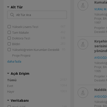
Kumalar
Alt Tür
VURAL M.
Yükseköğ
Proje, BA
1997
667
Yüksek Lisans Tezi
Projeler 
Destekli 
492
Tam Makale
338
Doktora Tezi
Kırşeh
283
Bildiri
serisini
95
Yükseköğretim Kurumları Destekli
yönünde
Proje Projesi
AYDOĞD
daha fazla
Yükseköğ
Proje, BA
1995
Açık Erişim
Projeler 
2157
Tümü
Destekli 
1094
Evet
Naldöke
1003
Hayır
AYDOĞD
Veritabanı
Yükseköğ
Proje, BA
249