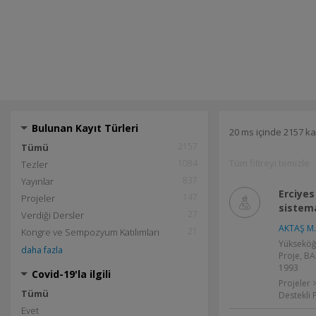
Bulunan Kayıt Türleri
20 ms içinde 2157 ka
2157
Tümü
Tüm filtreyi temizle
1084
Tezler
837
Yayınlar
Erciyes
147
Projeler
sistema
27
Verdiği Dersler
AKTAŞ M.
21
Kongre ve Sempozyum Katılımları
Yükseköğ
daha fazla
Proje, BA
1993
Covid-19'la ilgili
Projeler 
Tümü
Destekli 
Evet