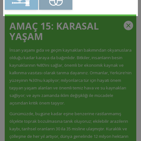
AMAÇ 15: KARASAL
YAŞAM
İnsan yaşamı gıda ve geçim kaynakları bakımından okyanuslara
olduğu kadar karaya da bağımlıdır. Bitkiler, insanların besin
kaynaklarının %80’ini sağlar, önemli bir ekonomik kaynak ve
kalkınma vasıtası olarak tarıma dayanırız. Ormanlar, Yerküre’nin
yüzeyinin %30’nu kaplıyor; milyonlarca tür için hayati önem
taşıyan yaşam alanları ve önemli temiz hava ve su kaynakları
sağlıyor; ve aynı zamanda iklim değişikliği ile mücadele
açısından kritik önem taşıyor.
Günümüzde, bugüne kadar eşine benzerine rastlanmamış
ölçekte toprak bozulmasına tanık oluyoruz; ekilebilir arazilerin
kaybı, tarihsel oranların 30 ila 35 misline ulaşmıştır. Kuraklık ve
çölleşme de her yıl artıyor, dünya genelinde 12 milyon hektarın