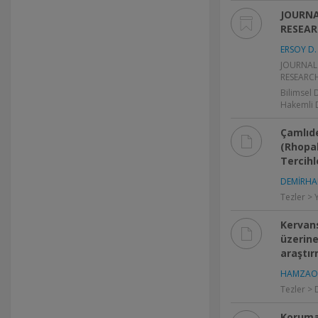
JOURNA
RESEAR
ERSOY D. 
JOURNAL
RESEARCH
Bilimsel 
Hakemli 
Çamlıd
(Rhopal
Tercihl
DEMİRHAN
Tezler > 
Kervans
üzerine
araştı
HAMZAOĞ
Tezler > 
Korumaz