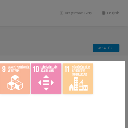
Araştırmacı Girişi
English
SAYISAL ÖZET