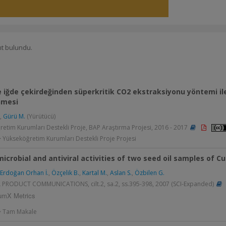
ıt bulundu.
 iğde çekirdeğinden süperkritik CO2 ekstraksiyonu yöntemi ile 
nmesi
,
Gürü M.
(Yürütücü)
etim Kurumları Destekli Proje, BAP Araştırma Projesi, 2016 - 2017
> Yükseköğretim Kurumları Destekli Proje Projesi
icrobial and antiviral activities of two seed oil samples of C
Erdoğan Orhan İ.
,
Özçelik B.
,
Kartal M.
,
Aslan S.
,
Özbilen G.
PRODUCT COMMUNICATIONS, cilt.2, sa.2, ss.395-398, 2007 (SCI-Expanded)
umX Metrics
 > Tam Makale