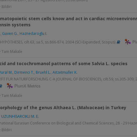
 Bildiri
atopoietic stem cells know and act in cardiac microenvironme
ensin systems
.
,
Guven G.
,
Haznedaroglu I.
Pl
YPOTHESES, cilt.63, sa.5, ss.866-874, 2004 (SCI-Expanded, Scopus)
 > Tam Makale
cid and tocochromanol patterns of some Salvia L. species
Vural M.
,
Dirmenci T.
,
Bruehl L.
,
Aitzetmuller K.
IFT FUR NATURFORSCHUNG C-A JOURNAL OF BIOSCIENCES, cilt.59, ss.305-309, 2
PlumX Metrics
 > Tam Makale
orphology of the genus Althaea L. (Malvaceae) in Turkey
,
UZUNHİSARCIKLI M. E.
national Eurasian Conference on Biological and Chemical Sciences, 28 - 29 Hazira
 Bildiri