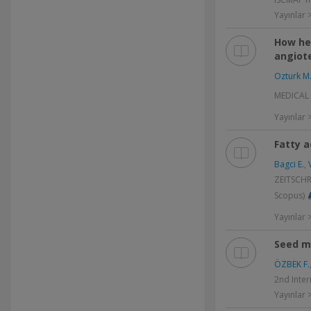
Yayınlar >
How hem
angiot
Ozturk M
MEDICAL H
Yayınlar
Fatty a
Bagci E.
,
ZEITSCHR
Scopus)
Yayınlar
Seed m
ÖZBEK F.
2nd Inter
Yayınlar >