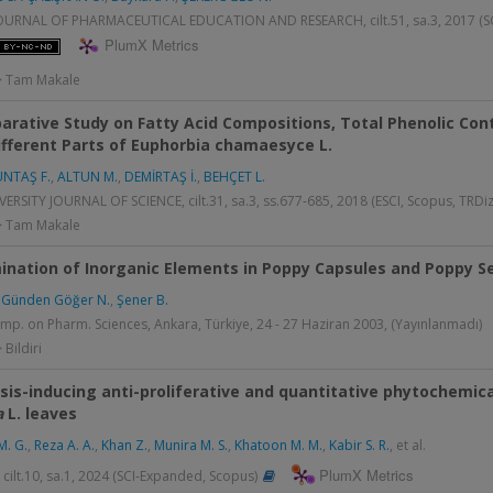
OURNAL OF PHARMACEUTICAL EDUCATION AND RESEARCH, cilt.51, sa.3, 2017 (S
PlumX Metrics
 > Tam Makale
rative Study on Fatty Acid Compositions, Total Phenolic Cont
fferent Parts of Euphorbia chamaesyce L.
NTAŞ F.
,
ALTUN M.
,
DEMİRTAŞ İ.
,
BEHÇET L.
ERSITY JOURNAL OF SCIENCE, cilt.31, sa.3, ss.677-685, 2018 (ESCI, Scopus, TRDiz
 > Tam Makale
ination of Inorganic Elements in Poppy Capsules and Poppy S
,
Günden Göğer N.
,
Şener B.
Symp. on Pharm. Sciences, Ankara, Türkiye, 24 - 27 Haziran 2003, (Yayınlanmadı)
 Bildiri
is-inducing anti-proliferative and quantitative phytochemical 
a
L. leaves
M. G.
,
Reza A. A.
,
Khan Z.
,
Munira M. S.
,
Khatoon M. M.
,
Kabir S. R.
, et al.
PlumX Metrics
cilt.10, sa.1, 2024 (SCI-Expanded, Scopus)