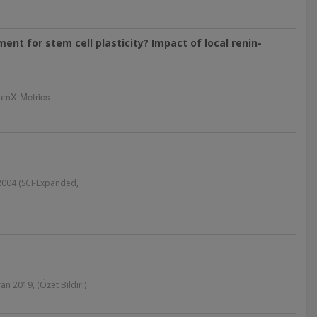
nt for stem cell plasticity? Impact of local renin-
umX Metrics
004 (SCI-Expanded,
n 2019, (Özet Bildiri)