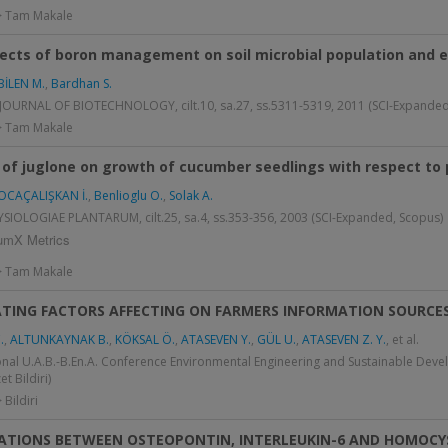
 > Tam Makale
fects of boron management on soil microbial population and e
BİLEN M.
,
Bardhan S.
JOURNAL OF BIOTECHNOLOGY, cilt.10, sa.27, ss.5311-5319, 2011 (SCI-Expanded
 > Tam Makale
 of juglone on growth of cucumber seedlings with respect to
OCAÇALIŞKAN İ.
,
Benlioglu O.
,
Solak A.
SIOLOGIAE PLANTARUM, cilt.25, sa.4, ss.353-356, 2003 (SCI-Expanded, Scopus)
umX Metrics
 > Tam Makale
TING FACTORS AFFECTING ON FARMERS INFORMATION SOURCES
.
,
ALTUNKAYNAK B.
,
KÖKSAL Ö.
,
ATASEVEN Y.
,
GÜL U.
,
ATASEVEN Z. Y.
, et al.
onal U.A.B.-B.En.A. Conference Environmental Engineering and Sustainable Deve
t Bildiri)
 Bildiri
ATIONS BETWEEN OSTEOPONTIN, INTERLEUKIN-6 AND HOMOCYS