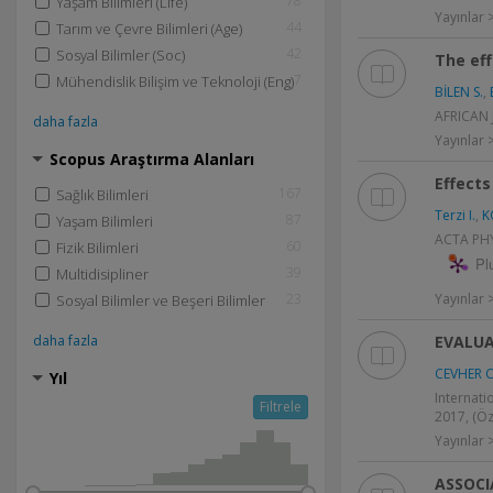
78
Yaşam Bilimleri (Life)
Yayınlar
44
Tarım ve Çevre Bilimleri (Age)
42
Sosyal Bilimler (Soc)
The ef
7
Mühendislik Bilişim ve Teknoloji (Eng)
BİLEN S.
,
AFRICAN 
daha fazla
Yayınlar
Scopus Araştırma Alanları
Effects
167
Sağlık Bilimleri
Terzi I.
,
K
87
Yaşam Bilimleri
ACTA PHY
60
Fizik Bilimleri
Pl
39
Multidisipliner
Yayınlar
23
Sosyal Bilimler ve Beşeri Bilimler
EVALUA
daha fazla
CEVHER C
Yıl
Internati
Filtrele
2017, (Öze
Yayınlar >
ASSOCI