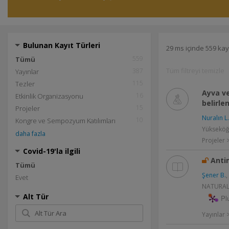
Bulunan Kayıt Türleri
29 ms içinde 559 kay
559
Tümü
Tüm filtreyi temizle
387
Yayınlar
115
Tezler
Ayva ve
16
Etkinlik Organizasyonu
belirle
15
Projeler
Nuralın L.
10
Kongre ve Sempozyum Katılımları
Yükseköğr
daha fazla
Projeler 
Covid-19'la ilgili
Antim
Tümü
Şener B.
,
Evet
NATURAL 
Alt Tür
Pl
Yayınlar