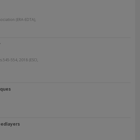
ociation (ERA-EDTA),
y
.545-554, 2018 (ESCI,
iques
eedlayers