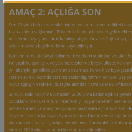
AMAÇ 2: AÇLIĞA SON
Son 20 yılda hızlı ekonomik büyüme ve tarımsal verimlilikteki artı
fazla azalma sağlamıştır. Eskiden kıtlık ve açlık çeken gelişmekte 
beslenme ihtiyaçlarını artık karşılayabiliyor. Orta ve Doğu Asya, L
kaldırılmasında büyük ilerleme kaydedilmiştir.
Bunların tümü, ilk Binyıl Kalkınma Hedefleri tarafından konulan he
Ne yazık ki, aşırı açlık ve yetersiz beslenme birçok ülkede kalkı
yılı itibarıyla, genellikle çevrenin bozulması, kuraklık ve biyo-çeş
insanın sürekli biçimde yetersiz beslendiği tahmin ediliyor. Beş ya
vücut ağırlığının tehlikeli düzeyde altındadır. Öte yandan, Afrika’da
Sürdürülebilir Kalkınma Amaçları, 2030 yılına kadar açlık ve yeter
çocuklar olmak üzere tüm insanların yıl boyunca yeterli besine sah
desteklenmesi ve arazi, teknoloji ve piyasalara eşit erişimlerini d
teşvik edilmesini kapsıyor. Aynı zamanda, tarımda verimliliği artır
alanında uluslararası işbirliğini gerektiriyor. Sürdürülebilir Kalk
birlikte, 2030 yılına kadar açlığı ortadan kaldırabiliriz.