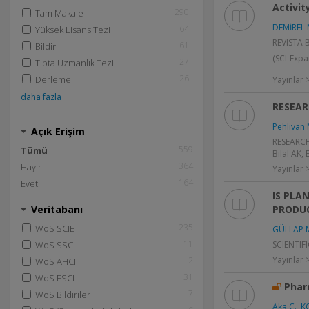
Activit
290
Tam Makale
DEMİREL 
64
Yüksek Lisans Tezi
REVISTA 
61
Bildiri
(SCI-Exp
27
Tıpta Uzmanlık Tezi
26
Derleme
Yayınlar
daha fazla
RESEAR
Pehlivan 
Açık Erişim
RESEARCH
559
Tümü
Bilal AK, 
364
Hayır
Yayınlar 
164
Evet
IS PLA
PRODU
Veritabanı
235
WoS SCIE
GÜLLAP M
11
SCIENTIFI
WoS SSCI
Yayınlar
2
WoS AHCI
31
WoS ESCI
Phar
7
WoS Bildiriler
Aka C.
,
K