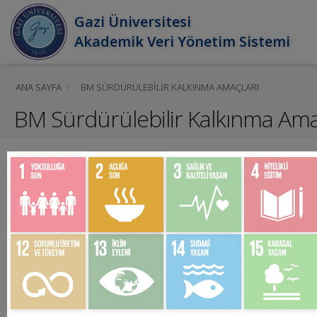
Gazi Üniversitesi
Akademik Veri Yönetim Sistemi
ANA SAYFA
BM SÜRDÜRÜLEBILIR KALKINMA AMAÇLARI
BM Sürdürülebilir Kalkınma Ama