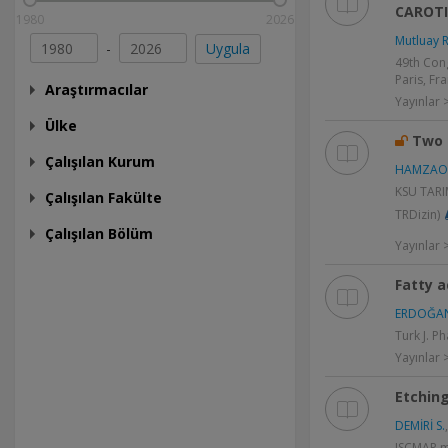
CAROTI
1980
2026
Mutluay R
-
Uygula
49th Con
Paris, Fra
Araştırmacılar
Yayınlar >
Ülke
Two 
Çalışılan Kurum
HAMZAOĞ
KSU TARI
Çalışılan Fakülte
TRDizin)
Çalışılan Bölüm
Yayınlar
Fatty a
ERDOĞAN
Turk J. Ph
Yayınlar
Etchin
DEMİRİ S.
ISCMAP ma