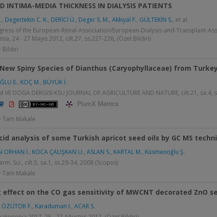
D INTIMA-MEDIA THICKNESS IN DIALYSIS PATIENTS
.
,
Degertekin C. K.
,
DERİCİ Ü.
,
Deger S. M.
,
Akkiyal F.
,
GÜLTEKİN S.
, et al.
gress of the European-Renal-Association/European-Dialysis-and-Transplant-Ass
nsa, 24 - 27 Mayıs 2012, cilt.27, ss.227-228, (Özet Bildiri)
 Bildiri
New Spiny Species of Dianthus (Caryophyllaceae) from Turke
LU E.
,
KOÇ M.
,
BÜYÜK İ.
M VE DOGA DERGISI-KSU JOURNAL OF AGRICULTURE AND NATURE, cilt.21, sa.4, ss
PlumX Metrics
 > Tam Makale
cid analysis of some Turkish apricot seed oils by GC MS techn
 ORHAN İ.
,
KOCA ÇALIŞKAN U.
,
ASLAN S.
,
KARTAL M.
,
Küsmenoğlu Ş.
arm. Sci., cilt.5, sa.1, ss.29-34, 2008 (Scopus)
 > Tam Makale
g effect on the CO gas sensitivity of MWCNT decorated ZnO s
,
ÖZÜTOK F.
,
Karaduman I.
,
ACAR S.
kenonia 2017, 25 - 27 Ağustos 2017, (Özet Bildiri)