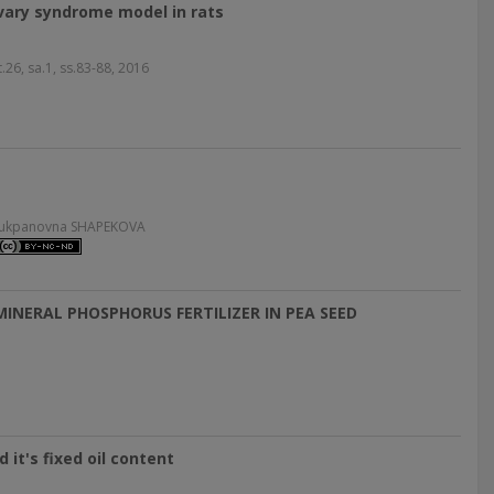
 ovary syndrome model in rats
, sa.1, ss.83-88, 2016
 Lukpanovna SHAPEKOVA
NERAL PHOSPHORUS FERTILIZER IN PEA SEED
it's fixed oil content