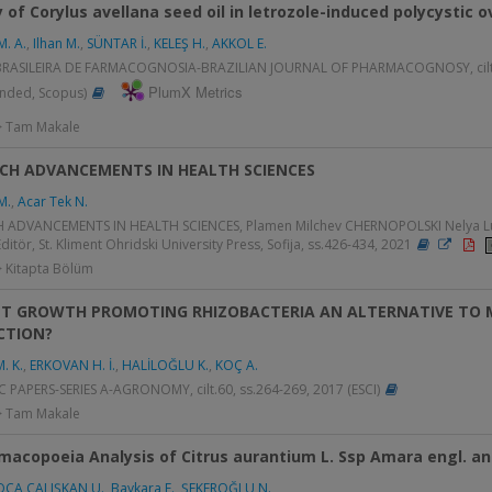
y of Corylus avellana seed oil in letrozole-induced polycystic
M. A.
,
Ilhan M.
,
SÜNTAR İ.
,
KELEŞ H.
,
AKKOL E.
BRASILEIRA DE FARMACOGNOSIA-BRAZILIAN JOURNAL OF PHARMACOGNOSY, cilt.26
PlumX Metrics
anded, Scopus)
 > Tam Makale
CH ADVANCEMENTS IN HEALTH SCIENCES
M.
,
Acar Tek N.
 ADVANCEMENTS IN HEALTH SCIENCES, Plamen Milchev CHERNOPOLSKI Nelya
Editör, St. Kliment Ohridski University Press, Sofija, ss.426-434, 2021
> Kitapta Bölüm
NT GROWTH PROMOTING RHIZOBACTERIA AN ALTERNATIVE TO MI
CTION?
. K.
,
ERKOVAN H. İ.
,
HALİLOĞLU K.
,
KOÇ A.
C PAPERS-SERIES A-AGRONOMY, cilt.60, ss.264-269, 2017 (ESCI)
 > Tam Makale
macopoeia Analysis of Citrus aurantium L. Ssp Amara engl. and 
OCA ÇALIŞKAN U.
,
Baykara F.
,
ŞEKEROĞLU N.