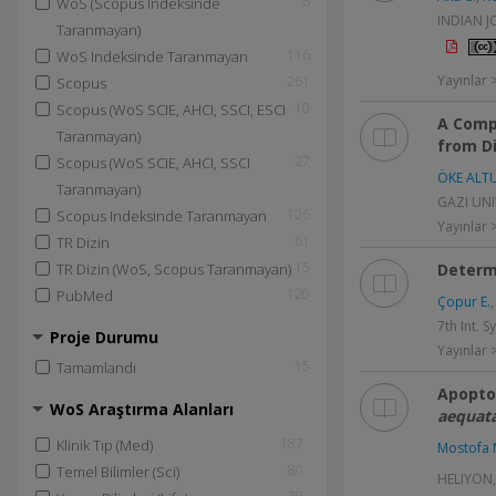
6
WoS (Scopus Indeksinde
INDIAN J
Taranmayan)
116
WoS Indeksinde Taranmayan
Yayınlar
261
Scopus
10
Scopus (WoS SCIE, AHCI, SSCI, ESCI
A Compa
Taranmayan)
from Di
27
Scopus (WoS SCIE, AHCI, SSCI
ÖKE ALTU
Taranmayan)
GAZI UNIV
126
Scopus Indeksinde Taranmayan
Yayınlar
61
TR Dizin
15
Determ
TR Dizin (WoS, Scopus Taranmayan)
120
PubMed
Çopur E.
7th Int. 
Proje Durumu
Yayınlar >
15
Tamamlandı
Apoptos
WoS Araştırma Alanları
aequat
187
Klinik Tıp (Med)
Mostofa 
80
Temel Bilimler (Sci)
HELIYON, 