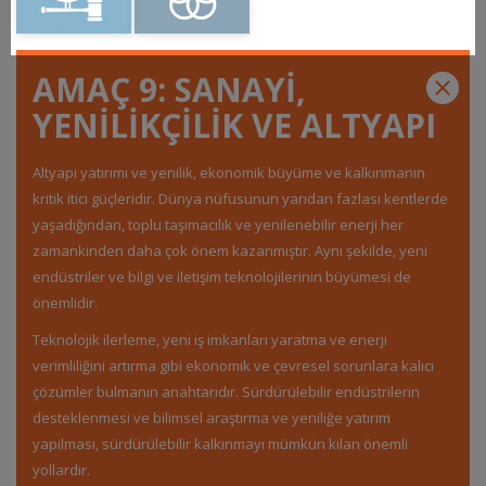
AMAÇ 9: SANAYİ,
YENİLİKÇİLİK VE ALTYAPI
Altyapı yatırımı ve yenilik, ekonomik büyüme ve kalkınmanın
kritik itici güçleridir. Dünya nüfusunun yarıdan fazlası kentlerde
yaşadığından, toplu taşımacılık ve yenilenebilir enerji her
zamankinden daha çok önem kazanmıştır. Aynı şekilde, yeni
endüstriler ve bilgi ve iletişim teknolojilerinin büyümesi de
önemlidir.
Teknolojik ilerleme, yeni iş imkanları yaratma ve enerji
verimliliğini artırma gibi ekonomik ve çevresel sorunlara kalıcı
çözümler bulmanın anahtarıdır. Sürdürülebilir endüstrilerin
desteklenmesi ve bilimsel araştırma ve yeniliğe yatırım
yapılması, sürdürülebilir kalkınmayı mümkün kılan önemli
yollardır.