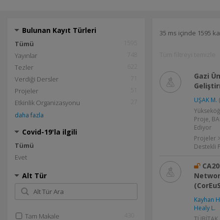
Bulunan Kayıt Türleri
35 ms içinde 1595 ka
1595
Tümü
Tüm filtreyi temizle
748
Yayınlar
622
Tezler
Gazi Ün
71
Verdiği Dersler
Gelişti
51
Projeler
UŞAK M.
(
27
Etkinlik Organizasyonu
Yükseköğ
daha fazla
Proje, BA
Ediyor
Covid-19'la ilgili
Projeler 
Tümü
Destekli 
Evet
CA20
Alt Tür
Network
(CorEu
Kayhan H
Healy L.
430
Tam Makale
TÜBİTAK -