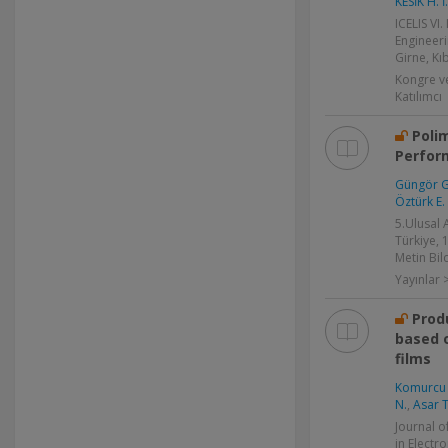
KESİK H. İ.
ICELIS VI
Engineeri
Girne, Kıb
Kongre v
Katılımcı
Poli
Perform
Güngör G
Öztürk E.
5.Ulusal
Türkiye, 
Metin Bild
Yayınlar >
Prod
based 
films
Komurcu 
N.
,
Asar T
Journal o
in Electro