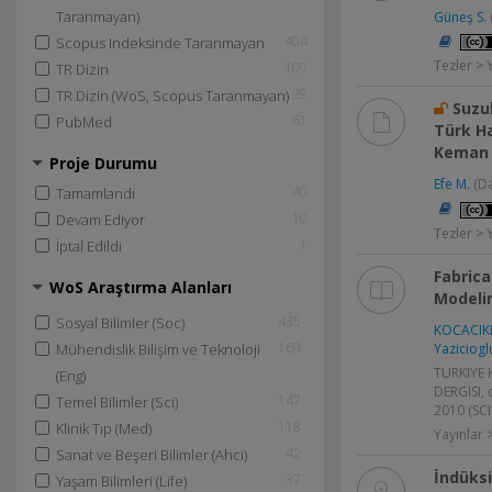
Taranmayan)
Güneş S.
404
Scopus Indeksinde Taranmayan
Tezler > 
100
TR Dizin
39
TR Dizin (WoS, Scopus Taranmayan)
Suzu
61
PubMed
Türk Ha
Keman E
Proje Durumu
Efe M.
(D
40
Tamamlandı
10
Devam Ediyor
Tezler > 
1
İptal Edildi
Fabric
WoS Araştırma Alanları
Modeli
435
Sosyal Bilimler (Soc)
KOCACIKL
169
Yaziciogl
Mühendislik Bilişim ve Teknoloji
TURKIYE K
(Eng)
DERGISI, c
147
Temel Bilimler (Sci)
2010 (SC
118
Klinik Tıp (Med)
Yayınlar
42
Sanat ve Beşeri Bilimler (Ahci)
İndüksi
37
Yaşam Bilimleri (Life)