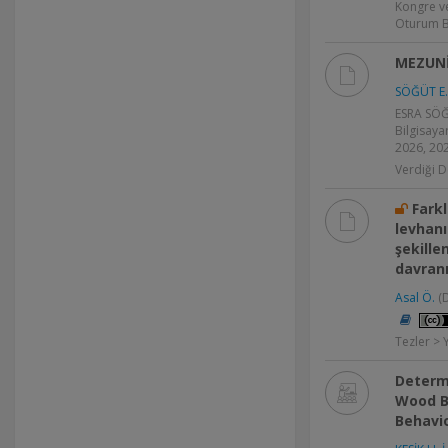
Kongre v
Oturum B
MEZUNİ
SÖĞÜT E.
ESRA SÖĞÜ
Bilgisaya
2026, 202
Verdiği D
Fark
levhan
şekill
davranı
Asal Ö.
(
Tezler > 
Determ
Wood B
Behavi