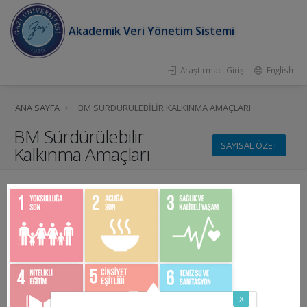
Akademik Veri Yönetim Sistemi
Araştırmacı Girişi
English
ANA SAYFA
BM SÜRDÜRÜLEBILIR KALKINMA AMAÇLARI
BM Sürdürülebilir
SAYISAL ÖZET
Kalkınma Amaçları
x