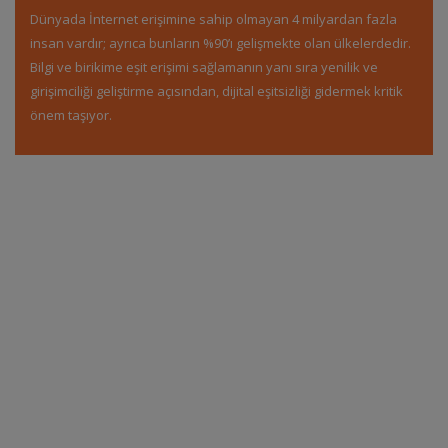
Dünyada İnternet erişimine sahip olmayan 4 milyardan fazla
insan vardır; ayrıca bunların %90’ı gelişmekte olan ülkelerdedir.
Bilgi ve birikime eşit erişimi sağlamanın yanı sıra yenilik ve
girişimciliği geliştirme açısından, dijital eşitsizliği gidermek kritik
önem taşıyor.