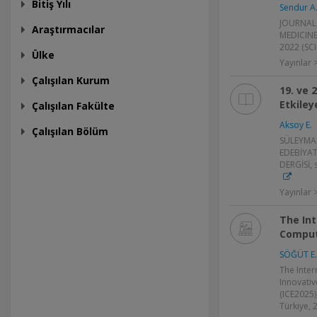
Bitiş Yılı
Sendur A.
JOURNAL
Araştırmacılar
MEDICINE,
2022 (SC
Ülke
Yayınlar 
Çalışılan Kurum
19. ve 
Etkiley
Çalışılan Fakülte
Aksoy E.
Çalışılan Bölüm
SÜLEYMAN
EDEBİYAT
DERGİSİ, 
Yayınlar
The Int
Comput
SÖĞÜT E.
The Inter
Innovati
(ICE2025)
Türkiye, 