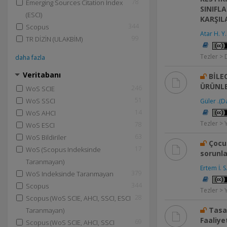
78
Emerging Sources Citation Index
SINIF
(ESCI)
KARŞIL
344
Scopus
Atar H. Y.
99
TR DİZİN (ULAKBİM)
Tezler > 
daha fazla
Veritabanı
BİLE
ÜRÜNLE
246
WoS SCIE
51
WoS SSCI
Güler .(
14
WoS AHCI
Tezler > 
78
WoS ESCI
63
WoS Bildiriler
Çocuk
17
WoS (Scopus Indeksinde
sorunla
Taranmayan)
Ertem İ. S
379
WoS Indeksinde Taranmayan
344
Scopus
Tezler > 
28
Scopus (WoS SCIE, AHCI, SSCI, ESCI
Tasa
Taranmayan)
Faaliye
69
Scopus (WoS SCIE, AHCI, SSCI