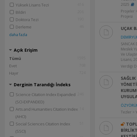
416
2025
Yüksek Lisans Tezi
Projeler 
206
Bildiri
Projesi
190
Doktora Tezi
46
Derleme
UÇAK B
daha fazla
DEMİRYÜR
SANCAK D
Meslek Yü
Açık Erişim
Ve Ulaştı
1595
Tümü
Lisans, 2
768
Evet
Verdiği D
724
Hayır
SAĞLIK
YÖNETİ
Derginin Tarandığı İndeks
KURUMU
246
Science Citation Index Expanded
UYGUL
(SCI-EXPANDED)
ÖZYÖRÜK
14
Arts and Humanities Citation Index
Tezler > 
(AHCI)
51
Social Sciences Citation Index
TOPL
BİRLİK
(SSCI)
KESTİR