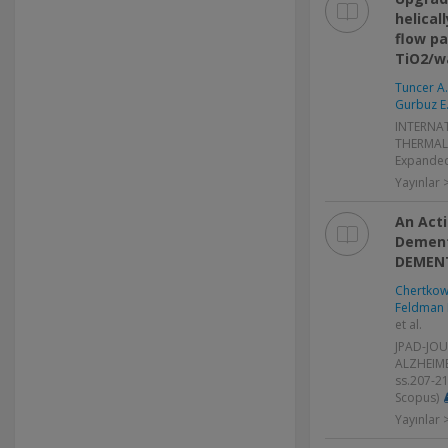
helical
flow p
TiO2/w
Tuncer A.
Gurbuz E.
INTERNA
THERMAL S
Expanded
Yayınlar
An Acti
Dement
DEMENT
Chertkow
Feldman 
et al.
JPAD-JO
ALZHEIMER
ss.207-2
Scopus)
Yayınlar