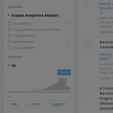
Bilen M.
,
daha fazla
Koyuncu 
al.
Scopus Araştırma Alanları
Patent, B
Buluşun T
588
Fizik Bilimleri
Standart T
208
Sosyal Bilimler ve Beşeri Bilimler
Fikri Mülk
73
Sağlık Bilimleri
69
Multidisipliner
Nesnele
Tedarik
49
Yaşam Bilimleri
Paksoy T.
daha fazla
Belkıs T.
IV. Ulusal
Yıl
Kongresi,
Filtrele
Mayıs 201
Yayınlar >
A Stand
Necess
1980
2026
Diagno
Ultras
-
Uygula
Quantif