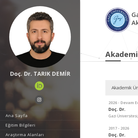
Ga
A
Akademi
Doç. Dr. TARIK DEMİR
Akademik Ün
2026 - Devam E
Doç. Dr.
Ana Sayfa
Gazi Üniversitesi,
Eğitim Bilgileri
2017 - 2026
Doç. Dr.
Araştırma Alanları