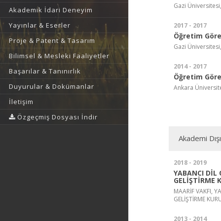
Gazi Üniversitesi
Akademik İdari Deneyim
Yayınlar & Eserler
2017 - 2017
Öğretim Görev
Proje & Patent & Tasarım
Gazi Üniversitesi
Bilimsel & Mesleki Faaliyetler
2014 - 2017
Başarılar & Tanınırlık
Öğretim Görev
Duyurular & Dokümanlar
Ankara Üniversit
İletişim
Özgeçmiş Dosyası İndir
Akademi Dış
2018 - 2019
YABANCI DİL
GELİŞTİRME K
MAARİF VAKFI, 
GELİŞTİRME KURU
2013 - 2014