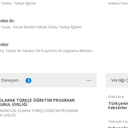
, Tömer, Türkçe Eğitimi
Ankara Üniv
lisi Dr.
, Tusaş - Kazan Meslek Yüksek Okulu, Türkçe Eğitimi
lisi
esi, Türkçe Ve Yabancı Dil Araştırma Ve Uygulama Merkezi
ı Deneyim
Verdiği 
3
Doktora
 OLARAK TÜRKÇE ÖĞRETİM PROGRAMI
Türkçenin
URUL ÜYELİĞİ
Faktörle
YABANCI DİL OLARAK TÜRKÇE ÖĞRETİM PROGRAMI
L ÜYELİĞİ
Yüksek Li