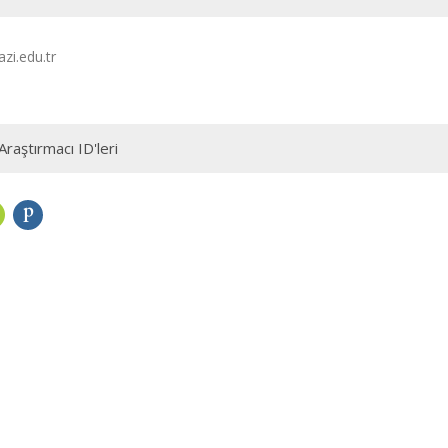
zi.edu.tr
Araştırmacı ID'leri