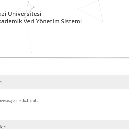
zi Üniversitesi
kademik Veri Yönetim Sistemi
ri
avesis.gazi.edu.tr/tatci
leri