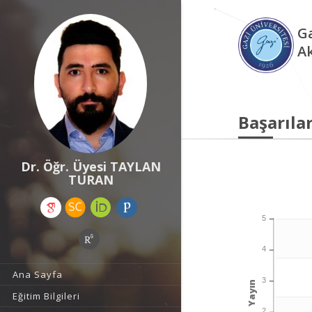
Ga
A
Başarılar
Dr. Öğr. Üyesi TAYLAN
TURAN
5
4
Ana Sayfa
3
Yayın
Eğitim Bilgileri
2