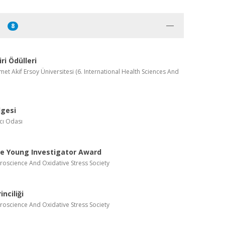
8
iri Ödülleri
t Akif Ersoy Üniversitesi (6. International Health Sciences And
lgesi
cı Odası
se Young Investigator Award
roscience And Oxidative Stress Society
inciliği
roscience And Oxidative Stress Society