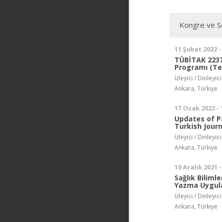
Kongre ve Se
11 Şubat 2022 -
TÜBİTAK 2237-
Programı (Te
İzleyici / Dinleyici
Ankara, Türkiye
17 Ocak 2022 -
Updates of P
Turkish Journ
İzleyici / Dinleyici
Ankara, Türkiye
10 Aralık 2021 -
Sağlık Biliml
Yazma Uygula
İzleyici / Dinleyici
Ankara, Türkiye