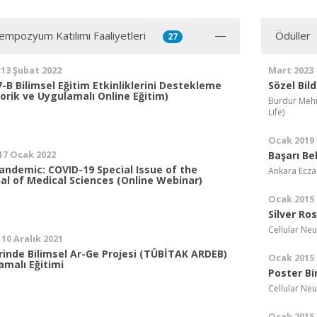
mpozyum Katılımı Faaliyetleri
Ödüller
27
 13 Şubat 2022
Mart 2023
B Bilimsel Eğitim Etkinliklerini Destekleme
Sözel Bild
orik ve Uygulamalı Online Eğitim)
Burdur Mehme
Life)
Ocak 2019
 17 Ocak 2022
Başarı Be
andemic: COVID-19 Special Issue of the
Ankara Ecza
al of Medical Sciences (Online Webinar)
Ocak 2015
Silver Ro
Cellular Neu
 10 Aralık 2021
erinde Bilimsel Ar-Ge Projesi (TÜBİTAK ARDEB)
Ocak 2015
malı Eğitimi
Poster Bir
Cellular Neu
Ocak 2015