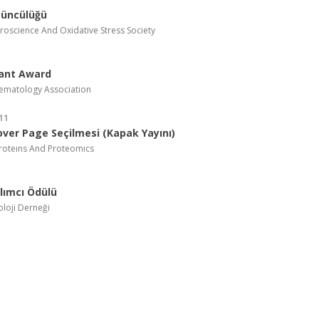
çüncülüğü
roscience And Oxidative Stress Society
rant Award
ematology Association
11
over Page Seçilmesi (Kapak Yayını)
Proteıns And Proteomıcs
lımcı Ödülü
loji Derneği