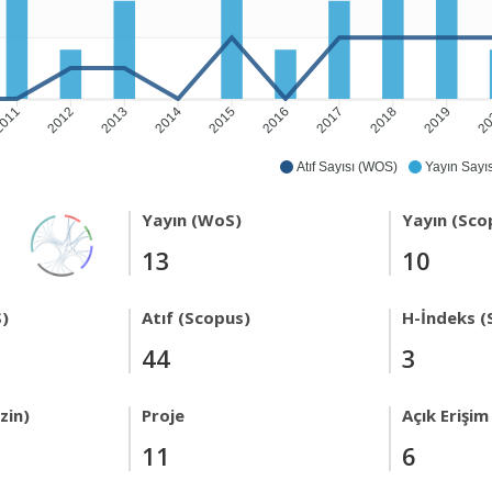
011
2012
2014
2015
2017
2018
20
2013
2016
2019
Atıf Sayısı (WOS)
Yayın Sayıs
Yayın (WoS)
Yayın (Sco
13
10
)
Atıf (Scopus)
H-İndeks (
44
3
zin)
Proje
Açık Erişim
11
6