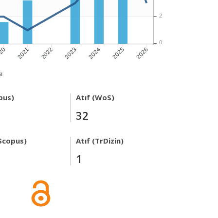
2
0
20
2021
2023
2024
2026
2022
2025
ı
pus)
Atıf (WoS)
32
Scopus)
Atıf (TrDizin)
1