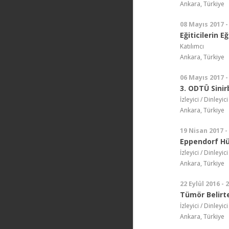
Ankara, Türkiye
08 Mayıs 2017 -
Eğiticilerin E
Katılımcı
Ankara, Türkiye
06 Mayıs 2017 -
3. ODTÜ Sinir
İzleyici / Dinleyici
Ankara, Türkiye
19 Nisan 2017 -
Eppendorf Hü
İzleyici / Dinleyici
Ankara, Türkiye
22 Eylül 2016 - 
Tümör Belirte
İzleyici / Dinleyici
Ankara, Türkiye