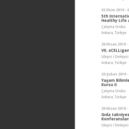
02 Ekim 2019 - 
5th Internati
Healthy Life 
Çalışma Grubu
Ankara, Türkiye
26 Nisan 2019 -
VII. xCELLige
İzleyici / Dinleyici
Ankara, Türkiye
20 Şubat 2019 -
Yaşam Biliml
Kursu II
Çalışma Grubu
Ankara, Türkiye
26 Nisan 2018 -
Gıda takviye
Konferanslar
İzleyici / Dinleyici