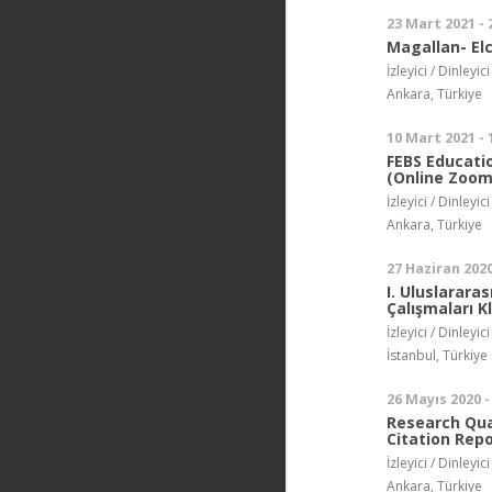
23 Mart 2021 -
Magallan- Elc
İzleyici / Dinleyici
Ankara, Türkiye
10 Mart 2021 -
FEBS Educati
(Online Zoom
İzleyici / Dinleyici
Ankara, Türkiye
27 Haziran 2020
I. Uluslarara
Çalışmaları K
İzleyici / Dinleyici
İstanbul, Türkiye
26 Mayıs 2020 -
Research Qua
Citation Rep
İzleyici / Dinleyici
Ankara, Türkiye