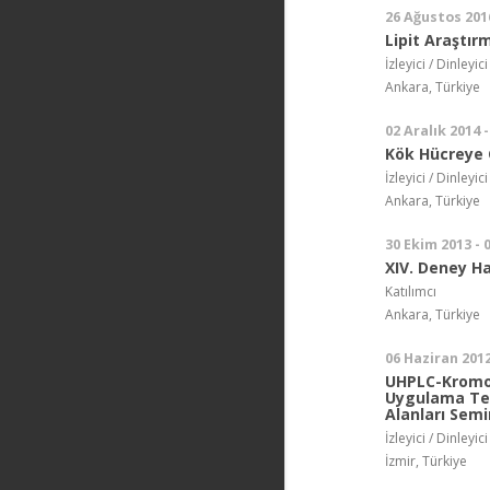
26 Ağustos 201
Lipit Araştırm
İzleyici / Dinleyici
Ankara, Türkiye
02 Aralık 2014 -
Kök Hücreye G
İzleyici / Dinleyici
Ankara, Türkiye
30 Ekim 2013 - 
XIV. Deney H
Katılımcı
Ankara, Türkiye
06 Haziran 2012
UHPLC-Kromoto
Uygulama Tek
Alanları Semi
İzleyici / Dinleyici
İzmir, Türkiye