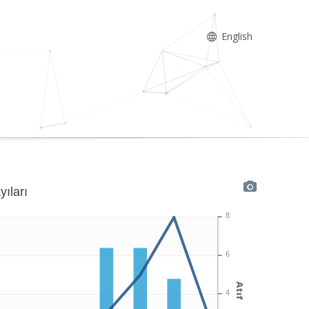
English
yıları
8
6
Atıf
4