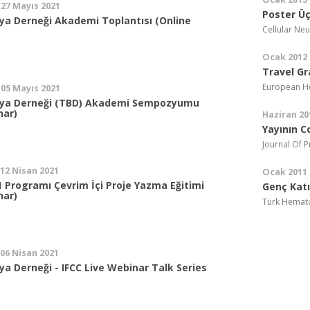
 27 Mayıs 2021
Poster Ü
ya Derneği Akademi Toplantısı (Online
Cellular Neu
Ocak 2012
Travel G
European H
 05 Mayıs 2021
mya Derneği (TBD) Akademi Sempozyumu
nar)
Haziran 20
Yayının C
Journal Of 
 12 Nisan 2021
Ocak 2011
 Programı Çevrim İçi Proje Yazma Eğitimi
Genç Katı
nar)
Türk Hemato
 06 Nisan 2021
a Derneği - IFCC Live Webinar Talk Series