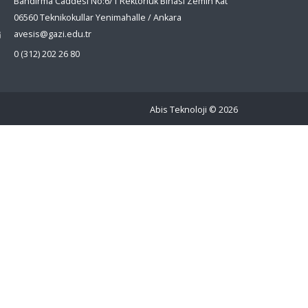
Bandırma Caddesi No:6/1 Rektörlük Binası Zemin Kat
06560 Teknikokullar Yenimahalle / Ankara
avesis@gazi.edu.tr
0 (312) 202 26 80
Abis Teknoloji
© 2026