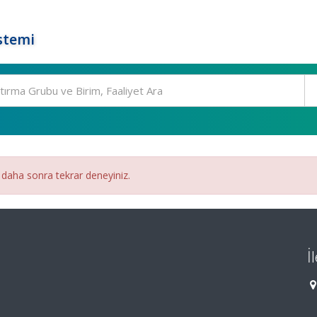
stemi
 daha sonra tekrar deneyiniz.
İ