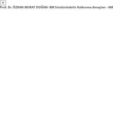
×
Prof. Dr. ÖZKAN MURAT DOĞAN- BM Sürdürülebilir Kalkınma Amaçları - 