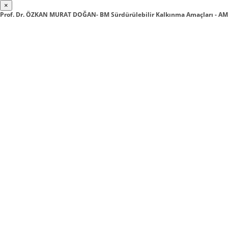
×
Prof. Dr. ÖZKAN MURAT DOĞAN- BM Sürdürülebilir Kalkınma Amaçları - AM