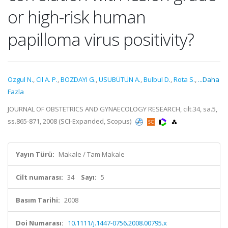
or high-risk human
papilloma virus positivity?
Ozgul N.
,
Cil A. P.
,
BOZDAYI G.
,
USUBÜTÜN A.
,
Bulbul D.
,
Rota S.
,
...Daha
Fazla
JOURNAL OF OBSTETRICS AND GYNAECOLOGY RESEARCH, cilt.34, sa.5,
ss.865-871, 2008 (SCI-Expanded, Scopus)
Yayın Türü:
Makale / Tam Makale
Cilt numarası:
34
Sayı:
5
Basım Tarihi:
2008
Doi Numarası:
10.1111/j.1447-0756.2008.00795.x