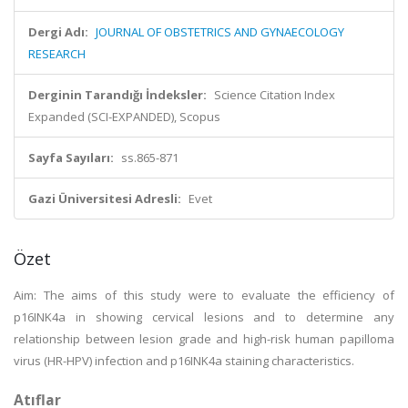
Dergi Adı:
JOURNAL OF OBSTETRICS AND GYNAECOLOGY
RESEARCH
Derginin Tarandığı İndeksler:
Science Citation Index
Expanded (SCI-EXPANDED), Scopus
Sayfa Sayıları:
ss.865-871
Gazi Üniversitesi Adresli:
Evet
Özet
Aim: The aims of this study were to evaluate the efficiency of
p16INK4a in showing cervical lesions and to determine any
relationship between lesion grade and high-risk human papilloma
virus (HR-HPV) infection and p16INK4a staining characteristics.
Atıflar