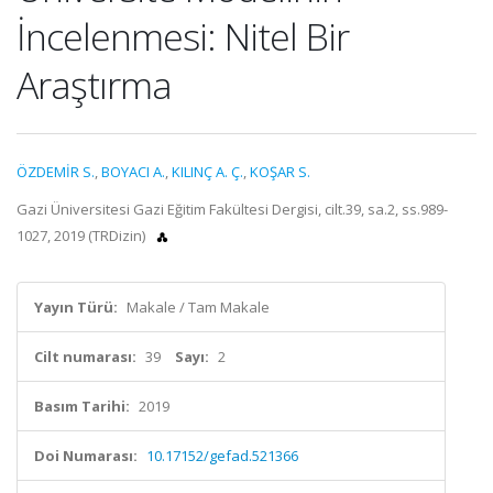
İncelenmesi: Nitel Bir
Araştırma
ÖZDEMİR S.
,
BOYACI A.
,
KILINÇ A. Ç.
,
KOŞAR S.
Gazi Üniversitesi Gazi Eğitim Fakültesi Dergisi, cilt.39, sa.2, ss.989-
1027, 2019 (TRDizin)
Yayın Türü:
Makale / Tam Makale
Cilt numarası:
39
Sayı:
2
Basım Tarihi:
2019
Doi Numarası:
10.17152/gefad.521366