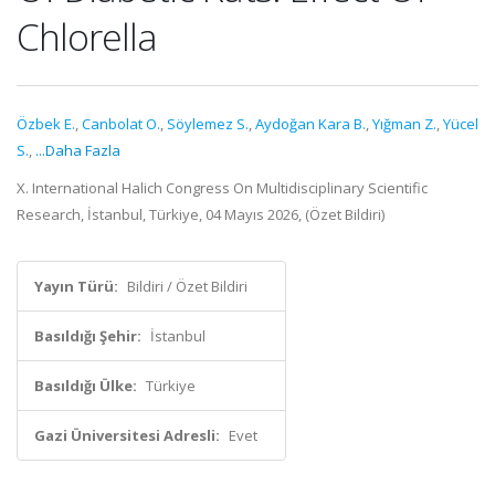
Chlorella
Özbek E.
,
Canbolat O.
,
Söylemez S.
,
Aydoğan Kara B.
,
Yığman Z.
,
Yücel
S.
,
...Daha Fazla
X. International Halich Congress On Multidisciplinary Scientific
Research, İstanbul, Türkiye, 04 Mayıs 2026, (Özet Bildiri)
Yayın Türü:
Bildiri / Özet Bildiri
Basıldığı Şehir:
İstanbul
Basıldığı Ülke:
Türkiye
Gazi Üniversitesi Adresli:
Evet