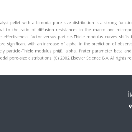
lyst pellet with a bimodal pore size distribution is a strong functi
al to the ratio of diffusion resistances in the macro and micropo
effectiveness factor versus particle-Thiele modulus curves shifts 
 significant with an increase of alpha. In the prediction of observ
ely particle-Thiele modulus phi(i), alpha, Prater parameter beta a
al pore-size distributions. (C) 2002 Elsevier Science B.V. All rights re
İ