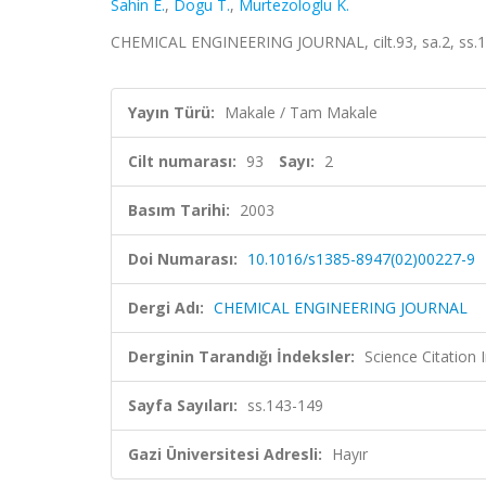
Sahin E.
,
Dogu T.
,
Murtezologlu K.
CHEMICAL ENGINEERING JOURNAL, cilt.93, sa.2, ss.1
Yayın Türü:
Makale / Tam Makale
Cilt numarası:
93
Sayı:
2
Basım Tarihi:
2003
Doi Numarası:
10.1016/s1385-8947(02)00227-9
Dergi Adı:
CHEMICAL ENGINEERING JOURNAL
Derginin Tarandığı İndeksler:
Science Citation
Sayfa Sayıları:
ss.143-149
Gazi Üniversitesi Adresli:
Hayır