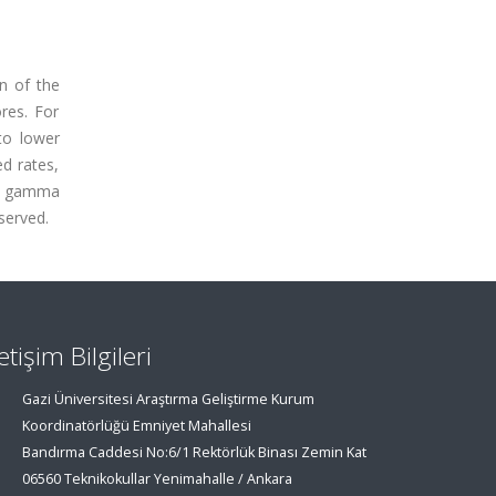
on of the
res. For
to lower
ed rates,
nd gamma
served.
letişim Bilgileri
Gazi Üniversitesi Araştırma Geliştirme Kurum
Koordinatörlüğü Emniyet Mahallesi
Bandırma Caddesi No:6/1 Rektörlük Binası Zemin Kat
06560 Teknikokullar Yenimahalle / Ankara