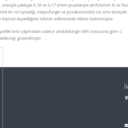
 sırasıyla yaklaşık 0,18 ve 0,17 önem puanlarıyla amfoterisin B ve flus
nemli bir rol oynadığı, kaspofungin ve posakonazolün ise orta düzeyd
leri biyosid duyarlılığının tahmin edilmesinde etkisiz bulunmuştur.
 duyarlılık testi yapmadan sadece anidulafungin MİK sonucuna göre
C.
ebileceği gösterilmiştir.
İ