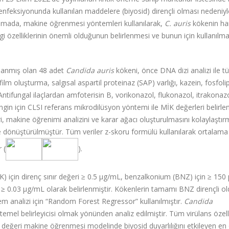
nfeksiyonunda kullanılan maddelere (biyosid) dirençli olması nedeniyl
şmada, makine öğrenmesi yöntemleri kullanılarak,
C. auris
kökenin ha
i özelliklerinin önemli olduğunun belirlenmesi ve bunun için kullanılm
lanmış olan 48 adet
Candida auris
kökeni, önce DNA dizi analizi ile tü
lm oluşturma, salgısal aspartil proteinaz (SAP) varlığı, kazein, fosfoli
 Antifungal ilaçlardan amfoterisin B, vorikonazol, flukonazol, itrakonazo
in için CLSI referans mikrodilüsyon yöntemi ile MİK değerleri belirlen
eri, makine öğrenimi analizini ve karar ağacı oluşturulmasını kolaylaştır
re dönüştürülmüştür. Tüm veriler z-skoru formülü kullanılarak ortalama
 (
).
RK) için direnç sınır değeri ≥ 0.5 µg/mL, benzalkonium (BNZ) için ≥ 150
n ≥ 0.03 µg/mL olarak belirlenmiştir. Kökenlerin tamamı BNZ dirençli o
nem analizi için “Random Forest Regressor” kullanılmıştır.
Candida
n temel belirleyicisi olmak yönünden analiz edilmiştir. Tüm virülans özelli
 değeri makine öğrenmesi modelinde biyosid duyarlılığını etkileyen en