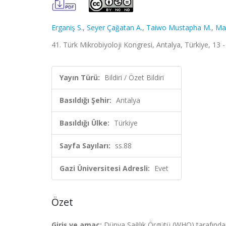
Erganiş S.
,
Seyer Çağatan A.
,
Taiwo Mustapha M.
,
Mar
41. Türk Mikrobiyoloji Kongresi, Antalya, Türkiye, 13 -
Yayın Türü:
Bildiri / Özet Bildiri
Basıldığı Şehir:
Antalya
Basıldığı Ülke:
Türkiye
Sayfa Sayıları:
ss.88
Gazi Üniversitesi Adresli:
Evet
Özet
Giriş ve amaç:
Dünya Sağlık Örgütü (WHO) tarafından