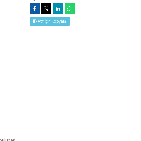
Atıf İçin Kopyala
 bulunan