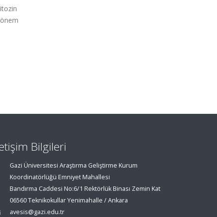
itozin
e önem
letişim Bilgileri
Gazi Üniversitesi Araştırma Geliştirme Kurum
Koordinatörlüğü Emniyet Mahallesi
Bandırma Caddesi No:6/1 Rektörlük Binası Zemin Kat
06560 Teknikokullar Yenimahalle / Ankara
avesis@gazi.edu.tr