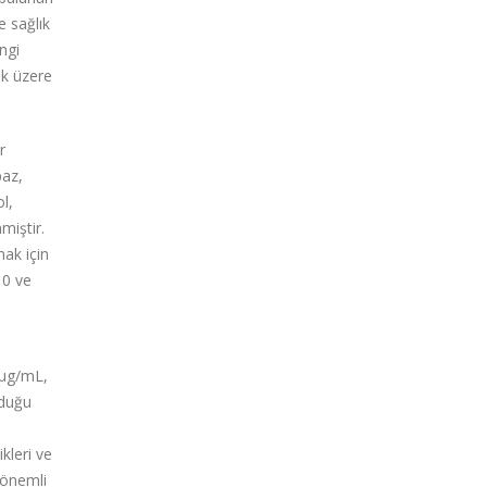
e sağlık
ngi
ak üzere
r
paz,
l,
miştir.
mak için
 0 ve
 µg/mL,
lduğu
kleri ve
 önemli