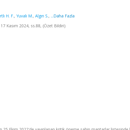
tlı H. F.
,
Yuvalı M.
,
Algın S.
,
...Daha Fazla
 17 Kasım 2024, ss.88, (Özet Bildiri)
 25 Ekim 2022'de yayınlanan kritik öneme sahip mantarlar listesinde