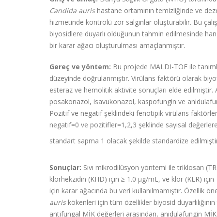
Candida auris
hastane ortamının temizliğinde ve deze
hizmetinde kontrolü zor salgınlar oluşturabilir. Bu
çalı
biyosidlere duyarlı olduğunun tahmin edilmesinde hang
bir karar ağacı oluşturulması amaçlanmıştır.
Gereç ve yöntem:
Bu projede MALDI-TOF ile tanım
düzeyinde doğrulanmıştır. Virülans faktörü olarak biyofi
esteraz ve hemolitik aktivite sonuçları elde edilmiştir.
posakonazol, isavukonazol, kaspofungin ve anidulafung
Pozitif ve negatif şeklindeki fenotipik virülans faktörl
negatif=0 ve pozitifler=1,2,3 şeklinde sayısal değerle
standart sapma 1 olacak şekilde standardize edilmiştir
Sonuçlar:
Sıvı mikrodilüsyon yöntemi ile triklosan (T
klorhekzidin (KHD) için ≥ 1.0 µg/mL, ve klor (KLR) içi
için karar ağacında bu veri kullanılmamıştır. Özellik ö
auris
kökenleri için tüm özellikler biyosid duyarlılığını
antifungal MİK değerleri arasından, anidulafungin MİK