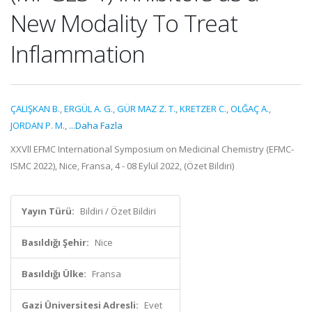
New Modality To Treat
Inflammation
ÇALIŞKAN B.
,
ERGÜL A. G.
,
GÜR MAZ Z. T.
,
KRETZER C.
,
OLĞAÇ A.
,
JORDAN P. M.
,
...Daha Fazla
XXVll EFMC International Symposium on Medicinal Chemistry (EFMC-
ISMC 2022), Nice, Fransa, 4 - 08 Eylül 2022, (Özet Bildiri)
Yayın Türü:
Bildiri / Özet Bildiri
Basıldığı Şehir:
Nice
Basıldığı Ülke:
Fransa
Gazi Üniversitesi Adresli:
Evet