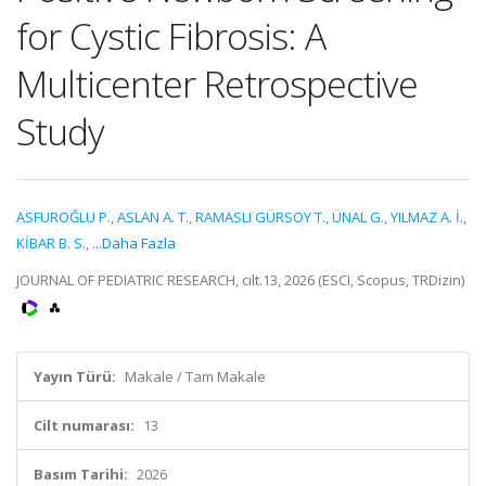
for Cystic Fibrosis: A
Multicenter Retrospective
Study
ASFUROĞLU P.
,
ASLAN A. T.
,
RAMASLI GÜRSOY T.
,
ÜNAL G.
,
YILMAZ A. İ.
,
KİBAR B. S.
,
...Daha Fazla
JOURNAL OF PEDIATRIC RESEARCH, cilt.13, 2026 (ESCI, Scopus, TRDizin)
Yayın Türü:
Makale / Tam Makale
Cilt numarası:
13
Basım Tarihi:
2026