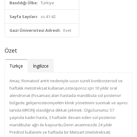
Basıldığı Ülke:
Türkiye
Sayfa Sayıları:
ss.41-42
Gazi Üniversitesi Adresli:
Evet
Özet
Türkçe
İngilizce
Amaç: Romatoid artrit nedeniyle uzun süreli kortikosteroid ve
haftalık metotreksat kullanan,osteoporoz için 10 yıldır oral
alendronat (Fosamax) alan hastada mandibula sol posterior
bölgede gelişenosteomyelitin klinik yönetimini sunmak ve ayırıcı
tanıda MRONJ olasılığına dikkat çekmek. OlguSunumu: 57
yaşında kadın hasta, 3 haftadır devam eden sol posterior
mandibular ağrı ile başvurdu.Derin anamnezde 24 yıldır
Prednol kullanımı ve haftada bir Metoart (metotreksat)