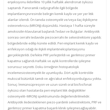
enjeksiyonu ilebirlikte 10 yıllık haftalık alendronat öyküsü
saptandı. Panoramik radyografide ilgili bölgede
implantlarınçevresinde belirgin kemik kaybı ve yer yer litik
alanlar izlendi. Ön tanıda osteomyelit ve/veya ilaç ilişkiliçene
osteonekrozu (MRONJ) düşünüldü. Hastaya 1 hafta süreyle
amoksisilin-klavulanat başlandı.Tedavi ve Bulgular: Antibiyotik
sonrası cerrahi tedavide piezocerrahi ile sekestrektomi yapıldı;
bölgedebride edilip kürete edildi. Peri-implant kemik kaybı ve
enfeksiyon odağı ile ilişkili implantıneksplantasyonu
gerçekleştirildi. Defekte PRF yerleştirildi ve gerilimsiz primer
kapatma sağlandı.Haftalık ve aylık kontrollerde iyileşme
sorunsuz seyretti. Doku örneğinin histopatolojik
incelemesiosteomyelit ile uyumluydu. Dört aylık kontrolde
mukozal bütünlük tamdı ve ağrı/akut enfeksiyonbulgusu yoktu.
Sonuç: İmmünsüpresyon ve uzun süreli oral bisfosfonat
öyküsü olan hastalarda peri-implant litik değişiklikler
osteomyelit–MRONJ spektrumunda değerlendirilmelidir.
Antibiyotik iledesteklenen piezo-yardımlı sekestrektomi, PRF ve
gerilimsiz primer kapatma başarılı klinik iyileşmesağlayabilir.