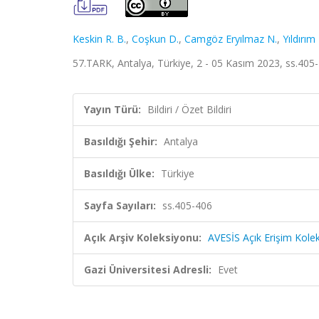
Keskin R. B.
,
Coşkun D.
,
Camgöz Eryılmaz N.
,
Yıldırım 
57.TARK, Antalya, Türkiye, 2 - 05 Kasım 2023, ss.405-4
Yayın Türü:
Bildiri / Özet Bildiri
Basıldığı Şehir:
Antalya
Basıldığı Ülke:
Türkiye
Sayfa Sayıları:
ss.405-406
Açık Arşiv Koleksiyonu:
AVESİS Açık Erişim Kole
Gazi Üniversitesi Adresli:
Evet