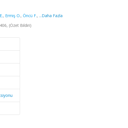
E.
,
Ermiş O.
,
Öncü F.
,
...Daha Fazla
06, (Özet Bildiri)
ksiyonu