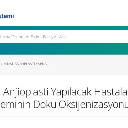
stemi
MINAL ANJIOPLASTI YAPILA...
 Anjioplasti Yapılacak Hastal
teminin Doku Oksijenizasyonu 