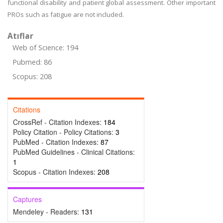
functional disability and patient global assessment. Other important
PROs such as fatigue are not included.
Atıflar
Web of Science: 194
Pubmed: 86
Scopus: 208
Citations
CrossRef - Citation Indexes:
184
Policy Citation - Policy Citations:
3
PubMed - Citation Indexes:
87
PubMed Guidelines - Clinical Citations:
1
Scopus - Citation Indexes:
208
Captures
Mendeley - Readers:
131