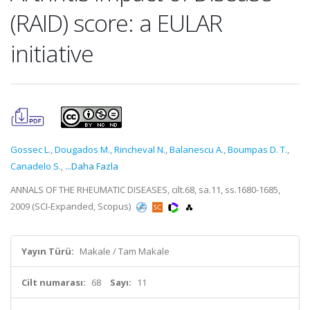
(RAID) score: a EULAR
initiative
Gossec L.
,
Dougados M.
,
Rincheval N.
,
Balanescu A.
,
Boumpas D. T.
,
Canadelo S.
,
...Daha Fazla
ANNALS OF THE RHEUMATIC DISEASES, cilt.68, sa.11, ss.1680-1685,
2009 (SCI-Expanded, Scopus)
Yayın Türü:
Makale / Tam Makale
Cilt numarası:
68
Sayı:
11