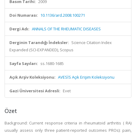
Basım Tarihi:
2009
Doi Numarası:
10.1136/ard.2008.100271
Dergi Adı:
ANNALS OF THE RHEUMATIC DISEASES
Derginin Tarandığı İndeksler:
Science Citation Index
Expanded (SCI-EXPANDED), Scopus
Sayfa Sayıları:
ss.1680-1685
Açık Arşiv Koleksiyonu:
AVESİS Açık Erişim Koleksiyonu
Gazi Üniversitesi Adresli:
Evet
Özet
Background: Current response criteria in rheumatoid arthritis ( RA)
usually assess only three patient-reported outcomes PROs): pain,