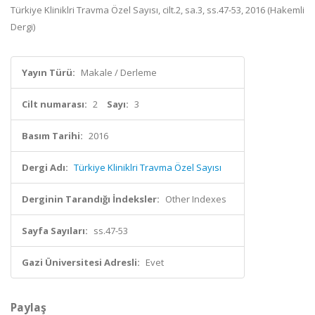
Türkiye Kliniklri Travma Özel Sayısı, cilt.2, sa.3, ss.47-53, 2016 (Hakemli
Dergi)
Yayın Türü:
Makale / Derleme
Cilt numarası:
2
Sayı:
3
Basım Tarihi:
2016
Dergi Adı:
Türkiye Kliniklri Travma Özel Sayısı
Derginin Tarandığı İndeksler:
Other Indexes
Sayfa Sayıları:
ss.47-53
Gazi Üniversitesi Adresli:
Evet
Paylaş