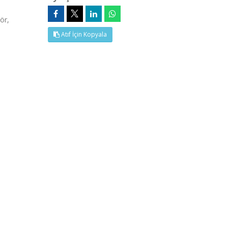
ör,
Atıf İçin Kopyala