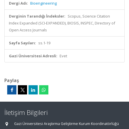
Dergi Adı:
Bioengineering
Derginin Tarandığı İndeksler:
Scopus, Science Citation
Index Expanded (SCI-EXPANDED), BIOSIS, INSPEC, Directory of
Open Access Journals
Sayfa Sayıları:
ss.1-19
Gazi Üniversitesi Adresli:
Evet
Paylaş
İletişim Bilgileri
Gazi Üniversitesi Araştırma Geliştirme Kurum Koordinatörlüğü