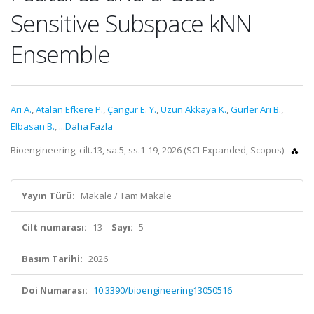
Sensitive Subspace kNN
Ensemble
Arı A.
,
Atalan Efkere P.
,
Çangur E. Y.
,
Uzun Akkaya K.
,
Gürler Arı B.
,
Elbasan B.
,
...Daha Fazla
Bioengineering, cilt.13, sa.5, ss.1-19, 2026 (SCI-Expanded, Scopus)
Yayın Türü:
Makale / Tam Makale
Cilt numarası:
13
Sayı:
5
Basım Tarihi:
2026
Doi Numarası:
10.3390/bioengineering13050516