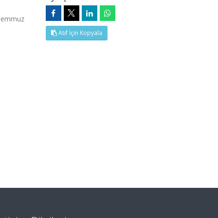
7 Temmuz
Atıf İçin Kopyala