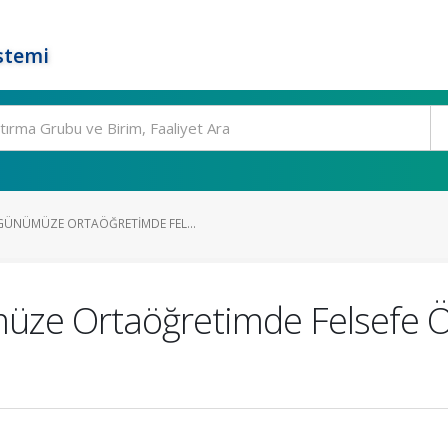
stemi
GÜNÜMÜZE ORTAÖĞRETIMDE FEL...
ze Ortaöğretimde Felsefe Öğ