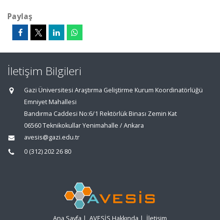
Paylaş
İletişim Bilgileri
Gazi Üniversitesi Araştırma Geliştirme Kurum Koordinatörlüğü
Emniyet Mahallesi
Bandırma Caddesi No:6/1 Rektörlük Binası Zemin Kat
06560 Teknikokullar Yenimahalle / Ankara
avesis@gazi.edu.tr
0 (312) 202 26 80
Ana Sayfa
|
AVESİS Hakkında
|
İletişim