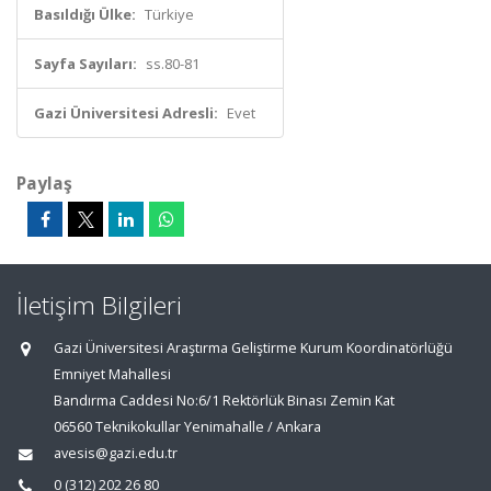
Basıldığı Ülke:
Türkiye
Sayfa Sayıları:
ss.80-81
Gazi Üniversitesi Adresli:
Evet
Paylaş
İletişim Bilgileri
Gazi Üniversitesi Araştırma Geliştirme Kurum Koordinatörlüğü
Emniyet Mahallesi
Bandırma Caddesi No:6/1 Rektörlük Binası Zemin Kat
06560 Teknikokullar Yenimahalle / Ankara
avesis@gazi.edu.tr
0 (312) 202 26 80