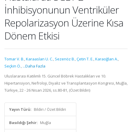
İnhibisyonunun Ventriküler
Repolarizasyon Üzerine Kısa
Dönem Etkisi
Tomar V. B.
,
Karaaslan U. C.
,
Sezenöz B.
,
Çetin T. E.
,
Karaoğlan A.
,
Seçkin Ö.
,
...Daha Fazla
Uluslararası Katılımlı 15. Güncel Böbrek Hastalıkları ve 10.
Hipertansiyon, Nefroloji, Diyaliz ve Transplantasyon Kongresi, Muğla,
Türkiye, 22 - 26 Nisan 2026, ss.80-81, (Özet Bildiri)
Yayın Türü:
Bildiri / Özet Bildiri
Basıldığı Şehir:
Muğla