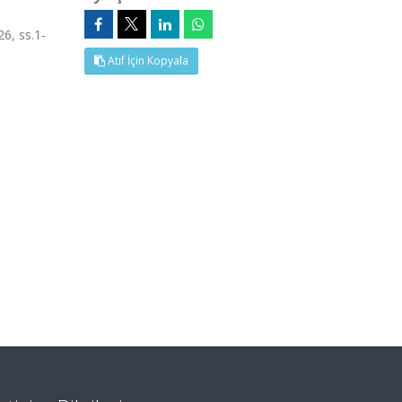
26, ss.1-
Atıf İçin Kopyala