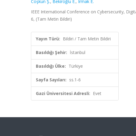
Coşkun Ş.
,
Bekiroğlu E.
,
Irmak E.
IEEE International Conference on Cybersecurity, Digita
6, (Tam Metin Bildiri)
Yayın Türü:
Bildiri / Tam Metin Bildiri
Basıldığı Şehir:
İstanbul
Basıldığı Ülke:
Türkiye
Sayfa Sayıları:
ss.1-6
Gazi Üniversitesi Adresli:
Evet