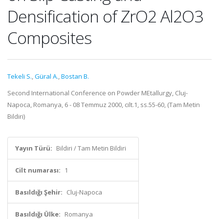
Densification of ZrO2 Al2O3
Composites
Tekeli S.
,
Güral A.
,
Bostan B.
Second International Conference on Powder MEtallurgy, Cluj-
Napoca, Romanya, 6 - 08 Temmuz 2000, cilt.1, ss.55-60, (Tam Metin
Bildiri)
Yayın Türü:
Bildiri / Tam Metin Bildiri
Cilt numarası:
1
Basıldığı Şehir:
Cluj-Napoca
Basıldığı Ülke:
Romanya